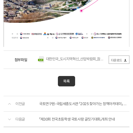
2025
2025
대한민국
대한민국
대한민국_도시지역혁신_산업박람회_참가신청서.xls
첨부파일
(66.1KB / 
다운로드
도시
도시
·
·
지역혁신
지역혁신
산업박람회
목록
산업박람회
포스터
Korea
Urban·Regional
Innovation
이전글
국토연구원-국립세종도서관 「2025 찾아가는 정책아카데미」 김민식PD 강연 안내
Industry
EXPO
2025
다음글
「제30회 전국초등학생 국토사랑 글짓기대회」개최 안내
슬로건:
"지역에