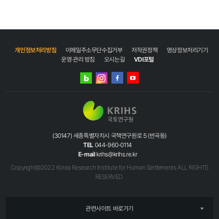
삶을,
도시에
숨을"
일시:
2025.
9.
개인정보처리방침
이메일주소무단수집거부
저작권정책
영상정보처리기기
24.
운영·관리 방침
오시는길
VDI포털
(수)
~
네이버
인스타그램
27.
블로그
페이스북
유튜브
(토)
|
10:00
~
17:00
(30147) 세종특별자치시 국책연구원로 5 (반곡동)
(4일간)
TEL
044-960-0114
장소:
E-mail
krihs@krihs.re.kr
강원특별자치도
Copyright@2022 Korea Research Institute for Human Settlements ALL RIGHTS
삼척시
RESERVED.
정라지구
(삼척시
정하동
100
관련사이트 바로가기
/