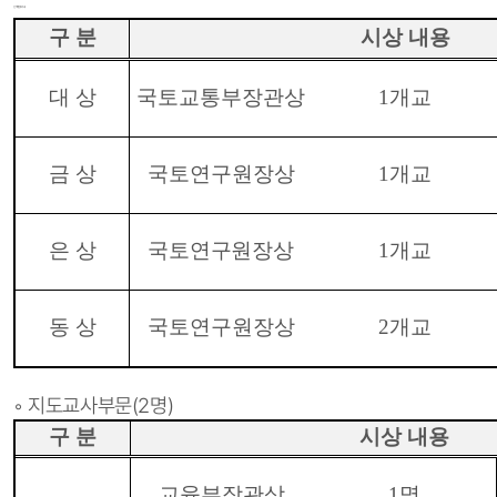
단체부문(5개교)
구 분
시상 내용
대 상
국토교통부장관상
1
개교
금 상
국토연구원장상
1
개교
은 상
국토연구원장상
1
개교
동 상
국토연구원장상
2
개교
◦ 지도교사부문(2명)
구 분
시상 내용
교육부장관상
1
명