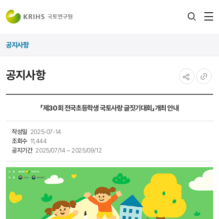
전
검색
열
레이어
공지사항
열기
공지사항
공유하기
URL
복사
「제30회 전국초등학생 국토사랑 글짓기대회」개최 안내
작성일
2025-07-14
조회수
11,444
공지기간
2025/07/14 ~ 2025/09/12