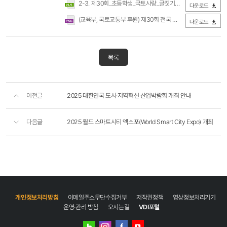
2-3. 제30회_초등학생_국토사랑_글짓기대회_단체_참가자명단(메일제출용)(수정).xls
다운로드
(교육부, 국토교통부 후원) 제30회 전국 초등학생 국토사랑 글짓기대회 포스터.png
다운로드
목록
이전글
2025 대한민국 도시·지역혁신 산업박람회 개최 안내
다음글
2025 월드 스마트시티 엑스포(World Smart City Expo) 개최
개인정보처리방침
이메일주소무단수집거부
저작권정책
영상정보처리기기
운영·관리 방침
오시는길
VDI포털
네이버
인스타그램