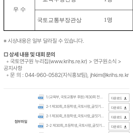
우 수
1
명
국토교통부장관상
※ 시상내용은 일부 달라질 수 있습니다.
□ 상세 내용 및 대회 문의
◦ 국토연구원 누리집(www.krihs.re.kr) > 연구원소식 >
공지사항
◦ 문 의 : 044-960-0582(지식홍보팀), jhkim@krihs.re.kr
1. (교육부, 국토교통부 후원) 제30회 전국 초등학생 국토사랑 글짓기대회 안내문.hwp
다운로드
2-1 제30회_초등학생_국토사랑_글짓기대회_원고지_양식(출력해서 사용).hwp
다운로드
2-1 제30회_초등학생_국토사랑_글짓기대회_줄글_양식(출력해서 사용).hwp
다운로드
첨부파일
2-2 제30회_초등학생_국토사랑_글짓기대회_단체_응모신청서(우편발송용).hwp
다운로드