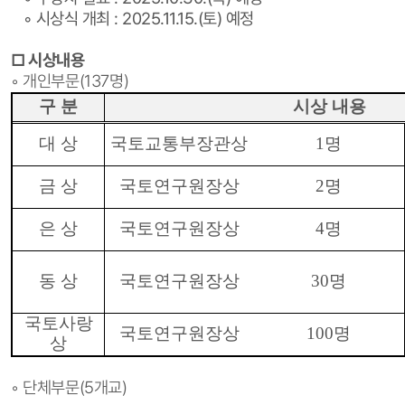
◦ 시상식 개최 : 2025.11.15.(토) 예정
□ 시상내용
◦ 개인부문(137명)
구 분
시상 내용
대 상
국토교통부장관상
1
명
금 상
국토연구원장상
2
명
은 상
국토연구원장상
4
명
동 상
국토연구원장상
30
명
국토사랑
국토연구원장상
100
명
상
◦ 단체부문(5개교)