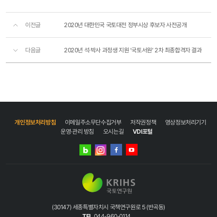
이전글
2020년 대한민국 국토대전 정부시상 후보자 사전공개
다음글
2020년 석·박사 과정생 지원 ‘국토서원’ 2차 최종합격자 결과
개인정보처리방침
이메일주소무단수집거부
저작권정책
영상정보처리기기
운영·관리 방침
오시는길
VDI포털
네이버
인스타그램
블로그
페이스북
유튜브
(30147) 세종특별자치시 국책연구원로 5 (반곡동)
TEL
044-960-0114