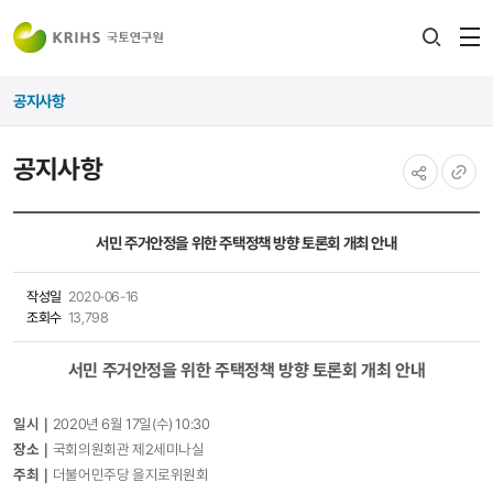
전
검색
열
레이어
공지사항
열기
공지사항
공유하기
URL
복사
서민 주거안정을 위한 주택정책 방향 토론회 개최 안내
작성일
2020-06-16
조회수
13,798
서민 주거안정을 위한 주택정책 방향 토론회
개최 안내
일시｜
2020년 6월 17일(수) 10:30
장소｜
국회의원회관 제2세미나실​
주최
｜
더불어민주당 을지로위원회