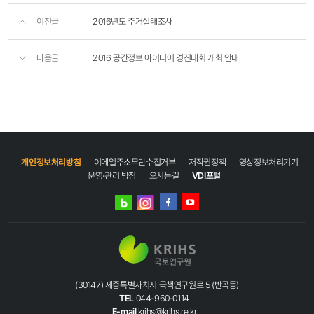
이전글
2016년도 주거실태조사
다음글
2016 공간정보 아이디어 경진대회 개최 안내
개인정보처리방침
이메일주소무단수집거부
저작권정책
영상정보처리기기
운영·관리 방침
오시는길
VDI포털
네이버
인스타그램
블로그
페이스북
유튜브
(30147) 세종특별자치시 국책연구원로 5 (반곡동)
TEL
044-960-0114
E-mail
krihs@krihs.re.kr