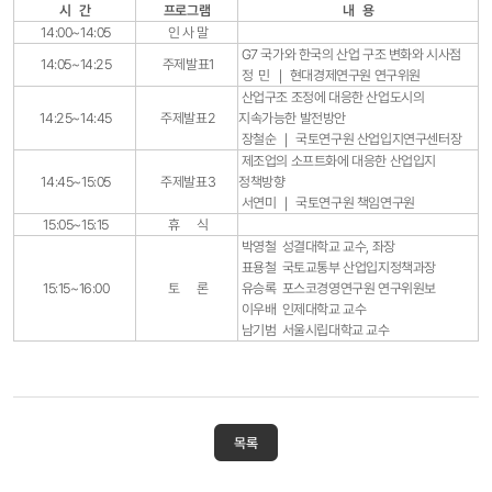
시 간
프로그램
내 용
14:00~14:05
인 사 말
G7 국가와 한국의 산업 구조 변화와 시사점
14:05~14:25
주제발표1
정 민 ｜ 현대경제연구원 연구위원
산업구조 조정에 대응한 산업도시의
14:25~14:45
주제발표2
지속가능한 발전방안
장철순 ｜ 국토연구원 산업입지연구센터장
제조업의 소프트화에 대응한 산업입지
14:45~15:05
주제발표3
정책방향
서연미 ｜ 국토연구원 책임연구원
15:05~15:15
휴 식
박영철 성결대학교 교수, 좌장
표용철 국토교통부 산업입지정책과장
15:15~16:00
토 론
유승록 포스코경영연구원 연구위원보
이우배 인제대학교 교수
남기범 서울시립대학교 교수
목록