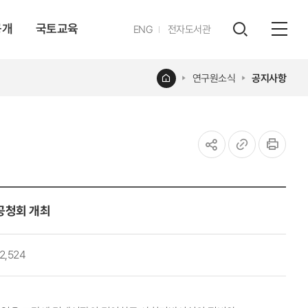
공개
국토교육
영문
ENG
전자도서관
전체
사이트
검색
열기
레이어
홈
연구원소식
공지사항
열기
공유하기
URL
인쇄
복사
공청회 개최
2,524