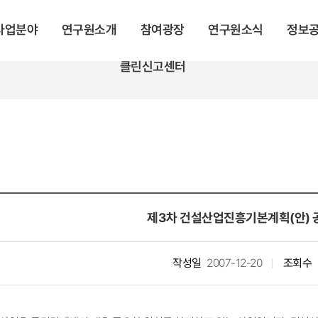
 사업분야
연구원소개
참여광장
연구원소식
정보
클린신고센터
제3차 건설산업진흥기본계획(안) 
작성일
2007-12-20
조회수