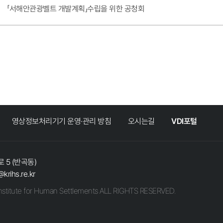
「서해안관광벨트 개발계획」수립을 위한 공청회
영상정보처리기기 운영·관리 방침
오시는길
VDI포털
 5 (반곡동)
@krihs.re.kr
stitute for Human Settlements ALL RIGHTS RESERVED.