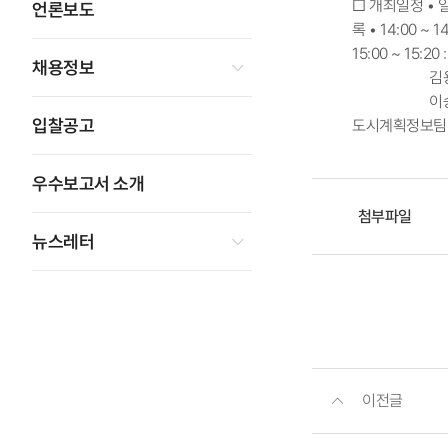
□ 개최일정 • 일
언론보도
록 • 14:00 
15:00 ~ 15
채용정보
김용옥 (건
이승일(서
입찰공고
도시계획정보팀 팀장
우수보고서 소개
첨부파일
뉴스레터
이전글