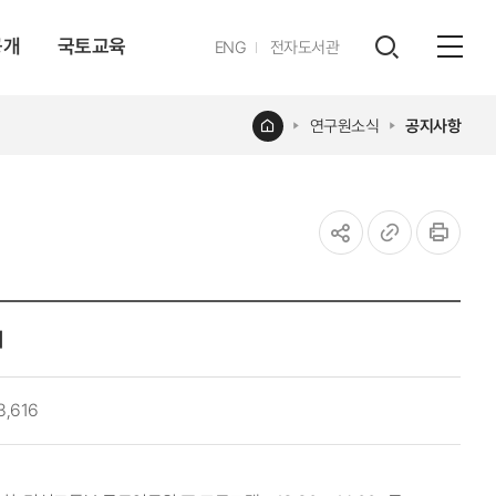
공개
국토교육
영문
ENG
전자도서관
전체
사이트
검색
열기
레이어
홈
연구원소식
공지사항
열기
공유하기
URL
인쇄
복사
회
3,616