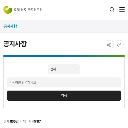
전
검색
열
레이어
공지사항
열기
공지사항
공유하기
URL
공지사항
복사
검색
검색
전체
865건
페이지
45
/
87