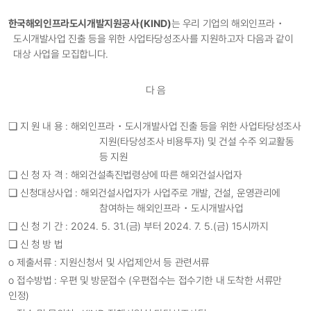
한국해외인프라도시개발지원공사
(KIND)
는 우리 기업의 해외인프라
・
도시개발사업 진출 등을 위한 사업타당성조사를 지원하고자 다음과 같이
대상 사업을 모집합니다
.
다 음
❏
지 원 내 용
:
해외인프라
・
도시개발사업 진출 등을 위한 사업타당성조사
지원
(
타당성조사 비용투자
)
및 건설 수주 외교활동
등 지원
❏
신 청 자 격
:
해외건설촉진법령상에 따른 해외건설사업자
❏
신청대상사업
:
해외건설사업자가 사업주로 개발
,
건설
,
운영관리에
참여하는 해외인프라
・
도시개발사업
❏
신 청 기 간
: 2024. 5. 31.(
금
)
부터
2024. 7. 5.(
금
) 15
시까지
❏
신 청 방 법
ο
제출서류
:
지원신청서 및 사업제안서 등 관련서류
ο
접수방법
:
우편 및 방문접수
(
우편접수는 접수기한 내 도착한 서류만
인정
)