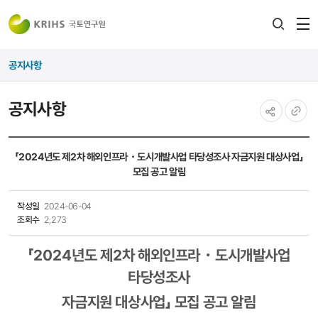
전
검색
열
레이어
공지사항
열기
공지사항
공유하기
URL
복사
「2024년도 제2차 해외인프라・도시개발사업 타당성조사 자금지원 대상사업」
모집 공고 알림
작성일
2024-06-04
조회수
2,273
「
2024
년도 제
2
차 해외인프라
・
도시개발사업
타당성조사
자금지원 대상사업
」
모집 공고 알림