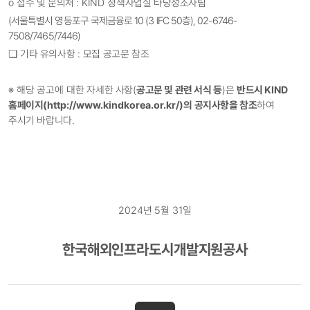
ο
접수 및 문의처
: KIND
정책사업실 타당성조사팀
(
서울특별시 영등포구 국제금융로
10 (3 IFC 50
층
), 02-6746-
7508/7465/7446)
❏
기타 유의사항
:
모집 공고문 참조
※
해당 공고에 대한
자세한 사항
(
공고문 및 관련 서식 등
)
은
반드시
KIND
홈페이지
(http://www.kindkorea.or.kr/)
의 공지사항을 참조
하여
주시기 바랍니다
.
2024
년
5
월
31
일
한국해외인프라도시개발지원공사