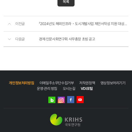
목록
이전글
「2024년도 해외인프라・도시개발사업 제안서작성 지원 대상사업」 모집 공고 알림
다음글
경제‧인문사회연구회 사무총장 초빙 공고
개인정보처리방침
이메일주소무단수집거부
저작권정책
영상정보처리기기
운영·관리 방침
오시는길
VDI포털
네이버
인스타그램
블로그
페이스북
유튜브