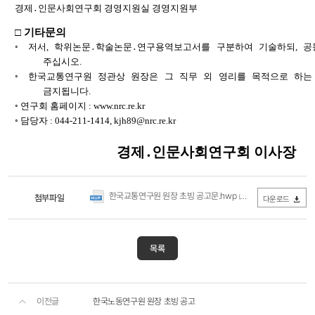
경제
․
인문사회연구회 경영지원실 경영지원부
□
기타문의
◦
저서
,
학위논문
․
학술논문
․
연구용역보고서를 구분하여 기술하되
,
공
주십시오
.
◦
한국교통연구원 정관상 원장은 그 직무 외 영리를 목적으로 하는
금지됩니다
.
◦
연구회 홈페이지
:
www.nrc.re.kr
◦
담당자
:
044-211-1414,
kjh89@nrc.re.kr
경제
․
인문사회연구회 이사장
한국교통연구원 원장 초빙 공고문.hwp
첨부파일
(0Byte / 다운로드 257회)
다운로드
목록
이전글
한국노동연구원 원장 초빙 공고