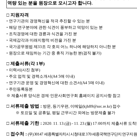
역량 있는 분을 원장으로 모시고자 합니다
.
□
지원자격
◦
연구기관의 경영혁신을 적극 추진할 수 있는 분
◦
해당 연구분야에 관한 식견이 풍부하고 덕망이 있는 분
◦
조직경영에 대한 경륜과 식견을 가진 분
◦
국제감각과 미래지향적 비전을 가진 분
◦
국가공무원법 제
33
조 각 호의 어느 하나에 해당하지 아니한 분
◦
원장으로 재임하는 기간 중 휴직 가능한 분
(
겸직 불가
)
□
제출서류
(
각
1
부
)
◦
이력서
(
사진 첨부
)
◦
주요 업적 및 경력소개서
(A4 5
매 이내
)
◦
연구기관 운영 및 경영혁신에 대한 소견서
(A4 5
매 이내
)
◦
주민등록등본
※
제출서류 양식은 경제
·
인문사회연구회 홈페이지 공지사항 참고
□
서류제출 방법
:
방문
,
등
기우편
,
이메일
(kjh89@nrc.re.kr)
접수
※
토요일 및 공휴일
,
평일 근무시간 외에는 방문제출 불가
□
서류제출 기한
:
2020. 11. 13.(
금
) - 11. 23.(
월
) 17:00
까지 제출서류 도착
□
접수처
:
(
우
) 30147
세종특별자치시 시청대로
370
세종국책연구단지 연구지