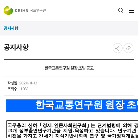
전
검색
열
레이어
공지사항
열기
공지사항
공유하기
URL
복사
한국교통연구원 원장 초빙 공고
작성일
2020-11-13
조회수
11,081
한국교통연구원 원장 초
국무총리 산하
｢
경제
․
인문사회연구회
｣
는 관계법령에 의해 
23
개 정부출연연구기관을 지원
․
육성하고 있습니다
.
연구기관
비전을 가지고
21
세기 지식기반사회의 연구 및 국가정책개발을