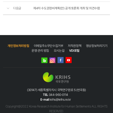
다음글
제4차 수도권정비계획(안) 공개 토론회 개최 및 의견수렴
개인정보처리방침
이메일주소무단수집거부
저작권정책
영상정보처리기기
운영·관리 방침
오시는길
VDI포털
네이버
인스타그램
블로그
페이스북
유튜브
(30147) 세종특별자치시 국책연구원로 5 (반곡동)
TEL
044-960-0114
E-mail
krihs@krihs.re.kr
Copyright@2022 Korea Research Institute for Human Settlements ALL RIGHTS
RESERVED.