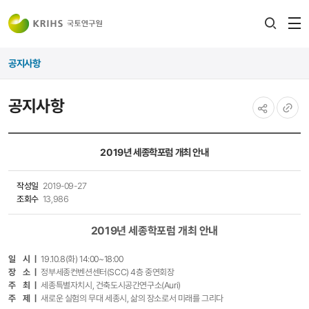
전
검색
열
레이어
공지사항
열기
공지사항
공유하기
URL
복사
2019년 세종학포럼 개최 안내
작성일
2019-09-27
조회수
13,986
2019년 세종학포럼 개최 안내
일 시 ㅣ
19.10.8(화) 14:00~18:00
장 소 ㅣ
정부세종컨벤션센터(SCC) 4층 중연회장
주 최 ㅣ
세종특별자치시, 건축도시공간연구소(Auri)
주 제 ㅣ
새로운 실험의 무대 세종시, 삶의 장소로서 미래를 그리다​