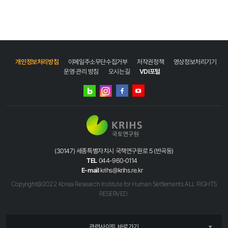
개인정보처리방침
이메일주소무단수집거부
저작권정책
영상정보처리기기
운영·관리 방침
오시는길
VDI포털
네이버
인스타그램
블로그
페이스북
유튜브
(30147) 세종특별자치시 국책연구원로 5 (반곡동)
TEL
044-960-0114
E-mail
krihs@krihs.re.kr
Copyright@2022 Korea Research Institute for Human Settlements ALL RIGHTS
RESERVED.
관련사이트 바로가기