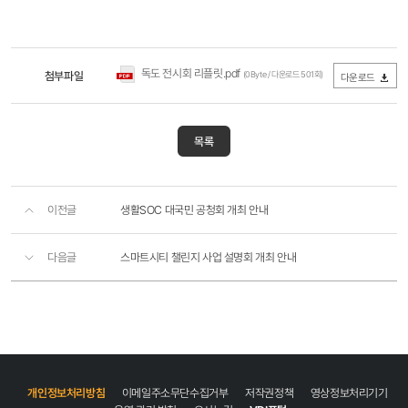
독도 전시회 리플릿.pdf
첨부파일
(0Byte / 다운로드 501회)
다운로드
목록
이전글
생활SOC 대국민 공청회 개최 안내
다음글
스마트시티 챌린지 사업 설명회 개최 안내
개인정보처리방침
이메일주소무단수집거부
저작권정책
영상정보처리기기