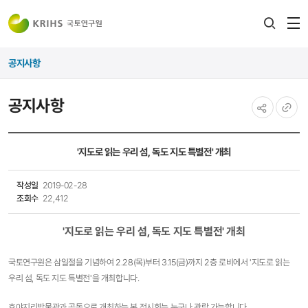
전
검색
열
레이어
공지사항
열기
공지사항
공유하기
URL
복사
'지도로 읽는 우리 섬, 독도 지도 특별전' 개최
작성일
2019-02-28
조회수
22,412
'지도로 읽는 우리 섬, 독도 지도 특별전' 개최
국토연구원은 삼일절을 기념하여 2.28(목)부터 3.15(금)까지 2층 로비에서 '지도로 읽는
우리 섬, 독도 지도 특별전'을 개최합니다.
호야지리박물관과 공동으로 개최하는 본 전시회는 누구나 관람 가능합니다.