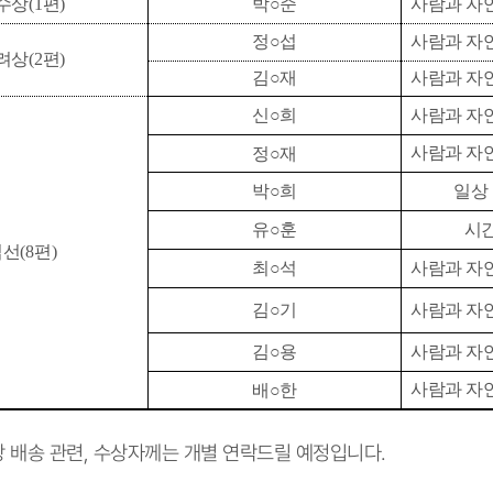
수상
(1
편
)
박
○
준
사람과 자
정
○
섭
사람과 자
려상
(2
편
)
김
○
재
사람과 자
신
○
희
사람과 자
사람과 자
정
○
재
박
○희
일상
유
○
훈
시간
입선
(8
편
)
최
○
석
사람과 자
김
○
기
사람과 자
김
○
용
사람과 자
사람과 자
배
○
한
상장 배송 관련, 수상자께는 개별 연락드릴 예정입니다.