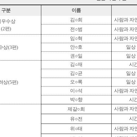
구분
이름
김○희
사람과 자
최우수상
(2
편
)
전
○
범
사람과 자
임
○
혁
사람과 자
안
○
호
일상
수상
(3
편
)
권
○
일
일상
김
○
재
시간
김
○
균
일상
오
○
록
일상
려상
(5
편
)
이
○
석
사람과 자
박
○
향
시간
사람과 자
제갈
○
희
시간
유
○
전
위
○
태
사람과 자