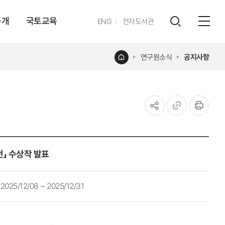
공개
국토교육
영문
ENG
전자도서관
전체
사이트
검색
열기
레이어
홈
연구원소식
공지사항
열기
공유하기
URL
인쇄
복사
전」 수상작 발표
2025/12/08 ~ 2025/12/31