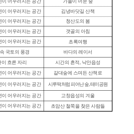
연이 어우러지는 공간
가을이 머문 숲
연이 어우러지는 공간
김녕바닷길 산책
연이 어우러지는 공간
청산도의 봄
연이 어우러지는 공간
갯골의 아침
연이 어우러지는 공간
초록여행
 속 국토의 풍경
바다의 레이서
이 흐른 자리
시간의 흔적
,
낙안읍성
연이 어우러지는 공간
갈대숲에 스며든 산책로
연이 어우러지는 공간
시루떡처럼 피어난 숲
,
테미공원
연이 어우러지는 공간
고창읍성의 겨울
연이 어우러지는 공간
초암산 철쭉을 찾은 사람들