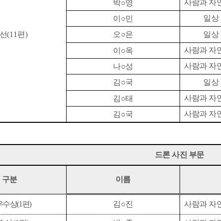
사람과 자
박
○
영
일상
이
○
민
선
(11
편
)
오
○
은
일상
사람과 자
이
○
옥
사람과 자
나
○
성
김
○
국
일상
사람과 자
김
○
태
사람과 자
김
○
국
드론 사진 부문
구분
이름
우수상
(1
편
)
김
○
진
사람과 자