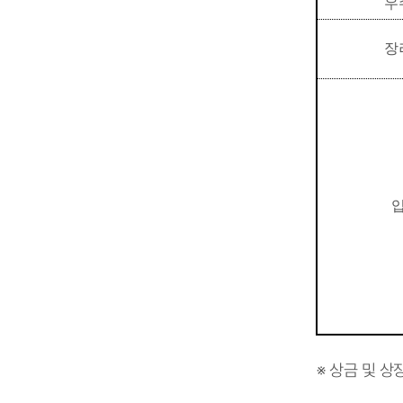
우
장
※ 상금 및 