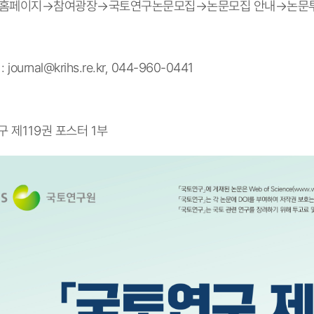
 홈페이지
→
참여광장
→
국토연구논문모집
→
논문모집 안내
→
논문
사
:
journal@krihs.re.kr
, 044-960-0441
구 제
119
권 포스터
1
부