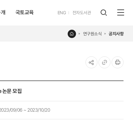
공개
국토교육
영문
ENG
전자도서관
전체
사이트
검색
열기
레이어
홈
연구원소식
공지사항
열기
공유하기
URL
인쇄
복사
ue 논문 모집
2023/09/06 ~ 2023/10/20