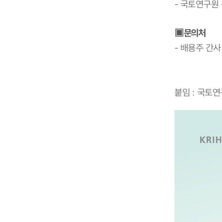
-
국토연구원
▣
문의처
-
배용주 간
붙임
:
국토연