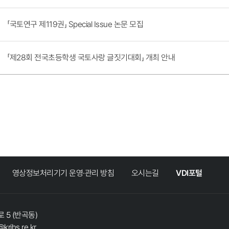
「국토연구 제119권」 Special Issue 논문 모집
「제28회 전국초등학생 국토사랑 글짓기대회」 개최 안내
영상정보처리기기 운영·관리 방침
오시는길
VDI포털
 5 (반곡동)
@krihs.re.kr