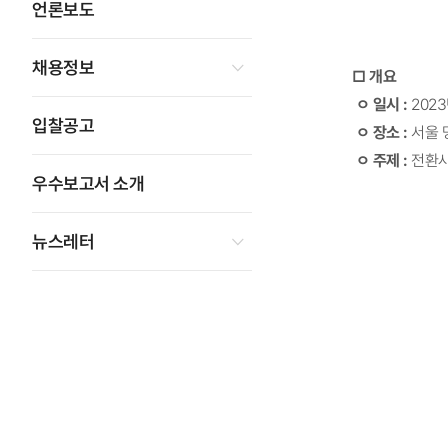
언론보도
채용정보
□ 개요
ㅇ 일시 :
2023
입찰공고
ㅇ 장소 :
서울 
ㅇ 주제 :
전환사
우수보고서 소개
뉴스레터