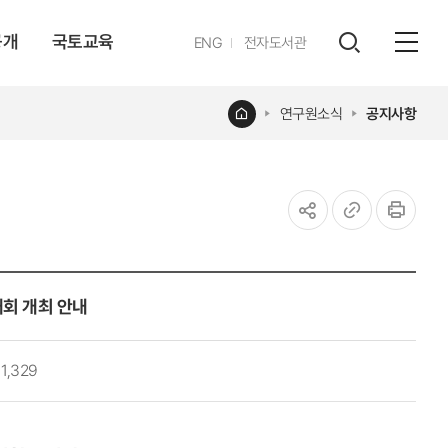
공개
국토교육
영문
ENG
전자도서관
전체
사이트
검색
열기
레이어
홈
연구원소식
공지사항
열기
공유하기
URL
인쇄
복사
대회 개최 안내
1,329