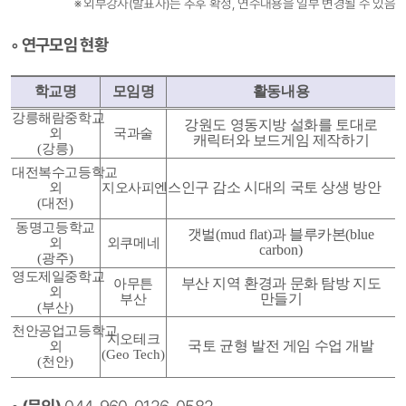
※ 외부강사(발표자)는 추후 확정, 연수내용을 일부 변경될 수 있음
◦ 연구모임 현황
학교명
모임명
활동내용
강릉해람중학교
강원도 영동지방 설화를 토대로
외
국과술
캐릭터와 보드게임 제작하기
(
강릉
)
대전복수고등학교
인구 감소 시대의 국토 상생 방안
외
지오사피엔스
(
대전
)
동명고등학교
갯벌
(mud flat)
과 블루카본
(blue
외
외쿠메네
carbon)
(
광주
)
영도제일중학교
부산 지역 환경과 문화 탐방 지도
아무튼
외
만들기
부산
(
부산
)
천안공업고등학교
지오테크
국토 균형 발전 게임 수업 개발
외
(Geo Tech)
(
천안
)
◦ (문의)
044-960-0126, 0582