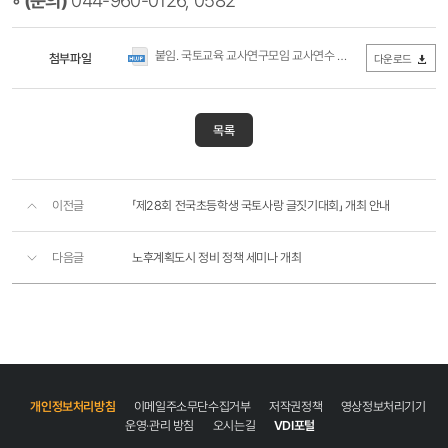
붙임. 국토교육 교사연구모임 교사연수 안내 및 신청서.hwp
첨부파일
(2
다운로드
목록
이전글
「제28회 전국초등학생 국토사랑 글짓기대회」 개최 안내
다음글
노후계획도시 정비 정책 세미나 개최
개인정보처리방침
이메일주소무단수집거부
저작권정책
영상정보처리기기
운영·관리 방침
오시는길
VDI포털