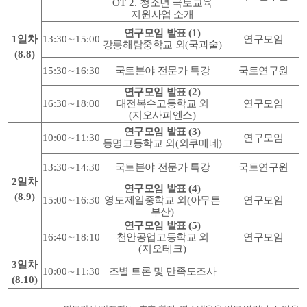
OT 2.
청소년 국토교육
지원사업 소개
연구모임 발표
(1)
1
일차
13:30
∼
15:00
연구모임
강릉해람중학교 외
(
국과술
)
(8.8)
15:30
∼
16:30
국토분야 전문가 특강
국토연구원
연구모임 발표
(2)
16:30
∼
18:00
대전복수고등학교 외
연구모임
(
지오사피엔스
)
연구모임 발표
(3)
10:00
∼
11:30
연구모임
동명고등학교 외
(
외쿠메네
)
13:30
∼
14:30
국토분야 전문가 특강
국토연구원
2
일차
연구모임 발표
(4)
(8.9)
15:00
∼
16:30
영도제일중학교 외
(
아무튼
연구모임
부산
)
연구모임 발표
(5)
16:40
∼
18:10
천안공업고등학교 외
연구모임
(지오테크
)
3
일차
10:00
∼
11:30
조별 토론 및 만족도조사
(8.10)