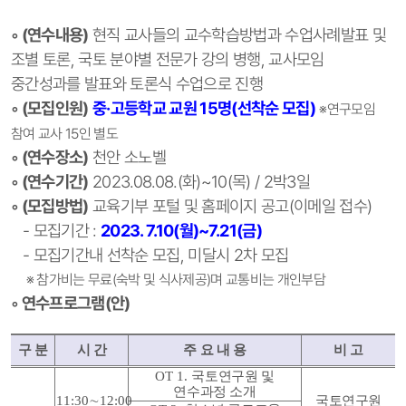
◦ (연수내용)
현직 교사들의 교수학습방법과 수업사례발표 및
조별 토론, 국토 분야별 전문가 강의 병행, 교사모임
중간성과를 발표와 토론식 수업으로 진행
◦ (모집인원)
중·고등학교 교원 15명(선착순 모집)
※연구모임
참여 교사 15인 별도
◦ (연수장소)
천안 소노벨
◦ (연수기간)
2023.08.08.(화)~10(목) / 2박3일
◦ (모집방법)
교육기부 포털 및 홈페이지 공고(이메일 접수)
- 모집기간 :
2023. 7.10(월)~7.21(금)
- 모집기간내 선착순 모집, 미달시 2차 모집
※ 참가비는 무료(숙박 및 식사제공)며 교통비는 개인부담
◦ 연수프로그램(안)
구 분
시 간
주 요 내 용
비 고
OT 1.
국토연구원 및
연수과정 소개
11:30
∼
12:00
국토연구원