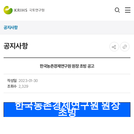
전
검색
열
레이어
공지사항
열기
공지사항
공유하기
URL
복사
한국농촌경제연구원 원장 초빙 공고
작성일
2023-01-30
조회수
2,329
한국농촌경제연구원 원장
초빙