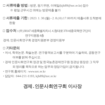
□
서류제출 방법
:
방문
,
등
기우편
,
이메일
(kjh89@nrc.re.kr)
접수
※
평일 근무시간 외에는 방문제출 불가
□
서류제출 기한
:
2023. 1. 30.(
월
) - 2. 8.(
수
) 17:00
까지 제출서류 도착분에
한함
□
접수처
:
(
우
) 30147
세종특별자치시 시청대로
370
세종국책연구단지
연구지원동
4
층
경제
․
인문사회연구회 경영지원본부 경영지원부
□
기타문의
◦
저서
,
학위논문
․
학술논문
․
연구용역보고서를 구분하여 기술하되
,
공동연구
여부를 밝혀 주십시오
.
◦
경제
·
인문사회연구회 정관 및 한국농촌경제연구원 정관상 원장은 그 직무
외 영리를 목적으로 하는 업무와 정당가입이 금지됩니다
.
◦
연구회 홈페이지
:
www.nrc.re.kr
◦
담당자
:
044-211-1193,
kjh89@nrc.re.kr
경제
․
인문사회연구회 이사장