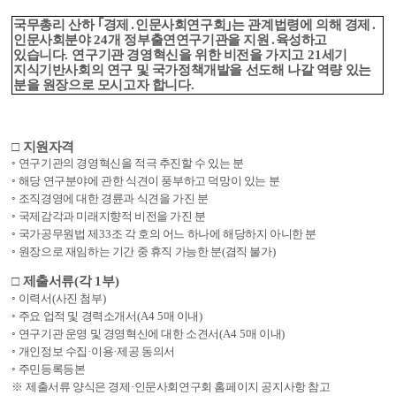
국무총리 산하
｢
경제
․
인문사회연구회
｣
는 관계법령에 의해 경제
․
인문사회분야
24
개 정부출연연구기관을 지원
․
육성하고
있습니다
.
연구기관 경영혁신을 위한 비전을 가지고
21
세기
지식기반사회의 연구 및 국가정책개발을 선도해 나갈 역량 있는
분을 원장으로 모시고자 합니다
.
□
지원자격
◦
연구기관의 경영혁신을 적극 추진할 수 있는 분
◦
해당 연구분야에 관한 식견이 풍부하고 덕망이 있는 분
◦
조직경영에 대한 경륜과 식견을 가진 분
◦
국제감각과 미래지향적 비전을 가진 분
◦
국가공무원법 제
33
조 각 호의 어느 하나에 해당하지 아니한 분
◦
원장으로 재임하는 기간 중 휴직 가능한 분
(
겸직 불가
)
□
제출서류
(
각
1
부
)
◦
이력서
(
사진 첨부
)
◦
주요 업적 및 경력소개서
(A4 5
매 이내
)
◦
연구기관 운영 및 경영혁신에 대한 소견서
(A4 5
매 이내
)
◦
개인정보 수집
·
이용
·
제공 동의서
◦
주민등록등본
※
제출서류 양식은 경제
·
인문사회연구회 홈페이지 공지사항 참고