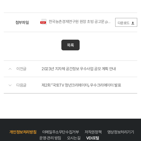
한국농촌경제연구원 원장 초빙 공고문.pdf
첨부파일
(96.95KB / 다운로드 481
다운로드
목록
이전글
2023년 지자체 공간정보 우수사업 공모 계획 안내
다음글
제2회 「국토TV 청년크리에이터」 우수크리에이터 발표
개인정보처리방침
이메일주소무단수집거부
저작권정책
영상정보처리기기
운영·관리 방침
오시는길
VDI포털