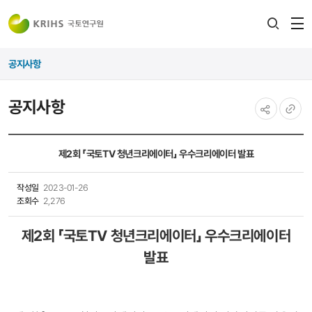
전
검색
열
레이어
공지사항
열기
공지사항
공유하기
URL
복사
제2회 「국토TV 청년크리에이터」 우수크리에이터 발표
작성일
2023-01-26
조회수
2,276
제2회 「국토TV 청년크리에이터」 우수크리에이터
발표