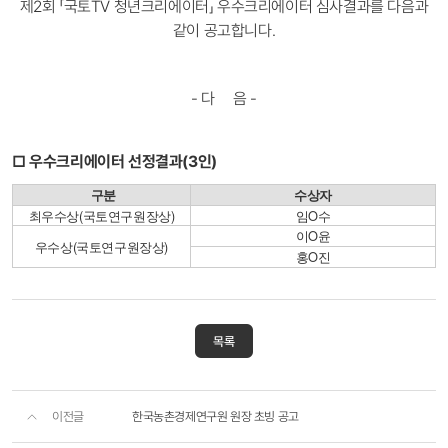
제2회 「국토TV 청년크리에이터」 우수크리에이터 심사결과를 다음과
같이 공고합니다.
- 다 음 -
□ 우수크리에이터 선정결과(3인)
구분
수상자
최우수상(국토연구원장상)
임O수
이O윤
우수상(국토연구원장상)
홍O진
목록
이전글
한국농촌경제연구원 원장 초빙 공고