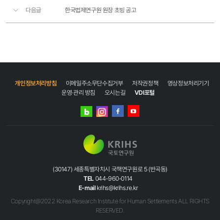
다음글
한국법제연구원 원장 초빙 공고
개인정보처리방침
이메일주소무단수집거부
저작권정책
영상정보처리기기
운영·관리 방침
오시는길
VDI포털
네이버
인스타그램
블로그
페이스북
유튜브
(30147) 세종특별자치시 국책연구원로 5 (반곡동)
TEL
044-960-0114
E-mail
krihs@krihs.re.kr
Copyright@2022 Korea Research Institute for Human Settlements ALL RIGHTS
RESERVED.