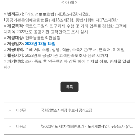
< 아 래 >
○ 법적근거:
｢개인정보보호법｣ 제18조제2항제2호,
｢공공기관운영에관한법률｣ 제13조제2항, 동법시행령 제17조제3항
○ 제공목적:
국토연구원의 연구과제 수행 및 기타 업무를 경험한 고객에
대하여 2022년도 공공기관 고객만족도 조사 실시
○ 제공대상:
한국능률협회컨설팅
○ 제공일자:
2022년 12월 15일
○ 제공내역:
수혜 서비스명, 성명, 직급, 소속기관/부서, 연락처, 이메일
○ 활용시기:
2022년도 공공기관 고객만족도조사 완료 시까지
○ 파기방법:
조사 종료 후 연구책임자 감독 하에 디지털 정보, 인쇄물 일괄
파기
목록
이전글
국회입법조사처장 후보자 공개모집
다음글
「2023년도 제1차 해외인프라・도시개발사업 타당성조사 (간접)지원 대상사업」 모집 공고 알림