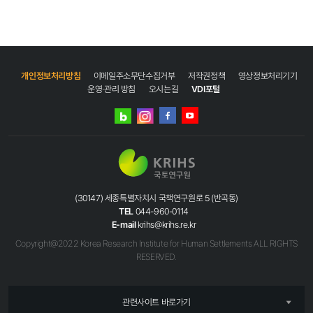
개인정보처리방침
이메일주소무단수집거부
저작권정책
영상정보처리기기
운영·관리 방침
오시는길
VDI포털
네이버
인스타그램
블로그
페이스북
유튜브
(30147) 세종특별자치시 국책연구원로 5 (반곡동)
TEL
044-960-0114
E-mail
krihs@krihs.re.kr
Copyright@2022 Korea Research Institute for Human Settlements ALL RIGHTS
RESERVED.
관련사이트 바로가기