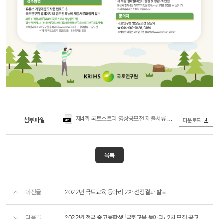
제4회 국토스토리 영상공모전 제출서류.zip
첨부파일
(0Byte / 다운로드 490회
다운로드
목록
이전글
2022년 국토교육 동아리 2차 선정결과 발표
다음글
2022년 전국 중고등학생 「국토교육 동아리」 2차 모집 공고