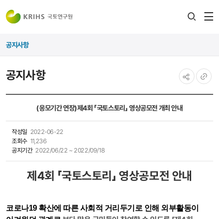
전
검색
열
레이어
공지사항
열기
공지사항
공유하기
URL
복사
(응모기간 연장)제4회 「국토스토리」​ 영상공모전 개최 안내
작성일
2022-06-22
조회수
11,236
공지기간
2022/06/22 ~ 2022/09/18
제4회 「국토스토리」 영상공모전 안내
코로나19 확산에 따른 사회적 거리두기로 인해 외부활동이