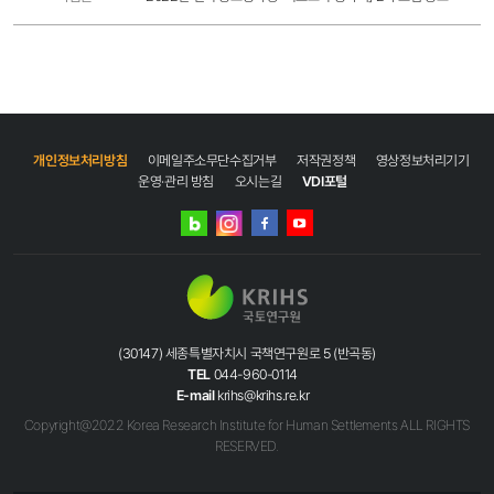
개인정보처리방침
이메일주소무단수집거부
저작권정책
영상정보처리기기
운영·관리 방침
오시는길
VDI포털
네이버
인스타그램
블로그
페이스북
유튜브
(30147) 세종특별자치시 국책연구원로 5 (반곡동)
TEL
044-960-0114
E-mail
krihs@krihs.re.kr
Copyright@2022 Korea Research Institute for Human Settlements ALL RIGHTS
RESERVED.