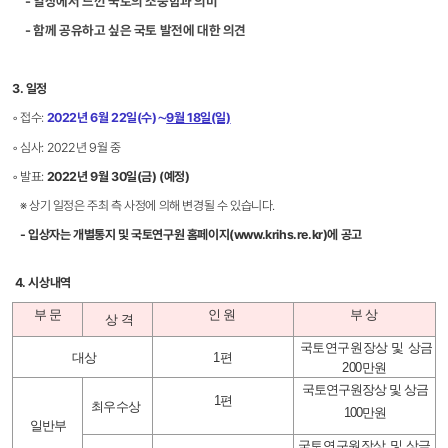
- 일상에서 느낀 국토의 소중함과 의미
- 함께 공유하고 싶은 국토 발전에 대한 의견
3. 일정
◦ 접수:
2022년 6월 22일(수)∼
9월 18일(일)
◦ 심사: 2022년 9월 중
◦ 발표:
2022년 9월 30일(금) (예정)
※ 상기 일정은 주최 측 사정에 의해 변경될 수 있습니다.
- 입상자는 개별통지 및 국토연구원 홈페이지(www.krihs.re.kr)에 공고
4. 시상내역
부 문
인 원
부 상
상 격
국토연구원장상 및 상금
대상
1편
200만원
국토연구원장상 및 상금
1편
최우수상
100만원
일반부
국토연구원장상 및 상금