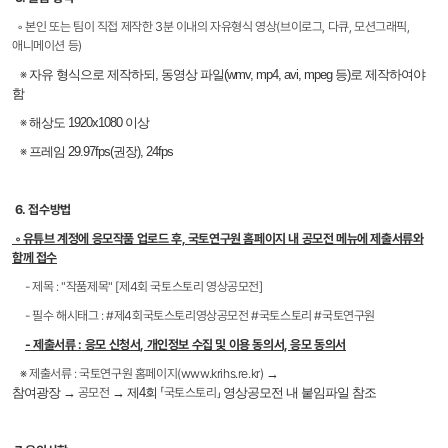
◦ 본인 또는 팀이 직접 제작한 3분 이내의 자유형식 영상(브이로그, 다큐, 모션그래픽,
애니메이션 등)
※
자유 형식으로 제작하되, 동영상 파일(wmv, mp4, avi, mpeg 등)로 제작하여야
함
※
해상도 1920x1080 이상
※
프레임 29.97fps(권장), 24fps
6. 접수방법
◦ 유튜브 계정에 응모작품 업로드 후, 국토연구원 홈페이지 내 공모전 메뉴에 제출서류와
함께 접수
- 제목 : "작품제목" [제4회 국토스토리 영상공모전]
- 필수 해시태그 : #제4회국토스토리영상공모전 #국토스토리 #국토연구원
- 제출서류 :
응모 신청서, 개인정보 수집 및 이용 동의서, 응모 동의서
※ 제출서류 : 국토연구원 홈페이지(www.krihs.re.kr)
→
참여광장
→
공모전
→
제4회
「국토스토리」
영상공모전
내 붙임파일 참조