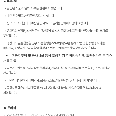
7. 유의사항
◦
출품된 작품과 일체 서류는 반환하지 않습니다.
◦
개인 및 팀별로 한 작품만 응모 가능합니다.
◦
응모작이 저작권이나 초상권 등 제3자의 권리를 침해하지 않아야 합니다.
◦
응모작의 저작권, 초상권 등에 관한 문제 발생 시 응모자가 모든 책임(민형사상 책임 포함)을
부담합니다.
◦
영상에 드론을 활용할 경우, 모든 촬영은 onestop.go.kr을 통해 비행 및 항공 촬영 허가를
득하거나, 비행금지구역 및 항공 촬영에 관련된 규제를 준수한 영상물이어야 합니다.
※
비행금지구역 및 군사시설 등이 포함된 경우 비행승인 및 촬영허가증 등 관련
서류 제출
◦
국토연구원은 응모자와 상호 협의 하에, 저작재산권 중 일부를 사용 또는 활용(필요시 재가공)
가능합니다.
◦
타인의 저작물이거나 명의가 도용된 것으로 확인될 경우 심사 대상에서 제외합니다.
◦
공공성을 훼손하거나 공공장소에서 상영하기에 적합하지 않은 작품은 심사 대상에서
제외됩니다.
8. 문의처
◦ 국토연구원 영상공모전 담당자 044-960-0436, 0464