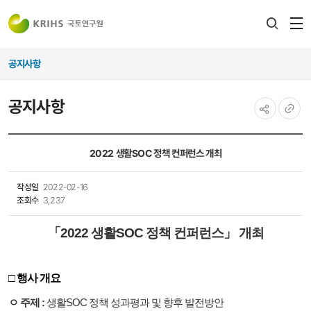
전
검색
열
레이어
공지사항
열기
공지사항
공유하기
URL
복사
2022 생활SOC 정책 컨퍼런스 개최
작성일
2022-02-16
조회수
3,237
「2022 생활SOC 정책 컨퍼런스」 개최
□ 행사 개요
ㅇ 주제 :
생활SOC 정책 성과평과 및 향후 발전방안