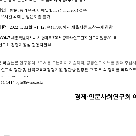
방법
:
방문
,
등
기우편
,
이메일
(kjh89@nrc.re.kr)
접수
근무시간 외에는 방문제출 불가
기한
:
2022. 1. 3.(
월
) - 1. 12.(
수
) 17:00
까지 제출서류 도착분에 한함
) 30147
세종특별자치시 시청대로
370
세종국책연구단지 연구지원동
801
호
연구회 경영지원실 경영지원부
문
·
학술논문
·
연구용역보고서를 구분하여 기술하되
,
공동연구 여부를 밝혀 주십
연구회 정관 및 한국교육과정평가원 정관상 원장은 그 직무 외 영리를 목적으
이지
:
www.nrc.re.kr
211-1414,
kjh89@nrc.re.kr
경제
·
인문사회연구회 