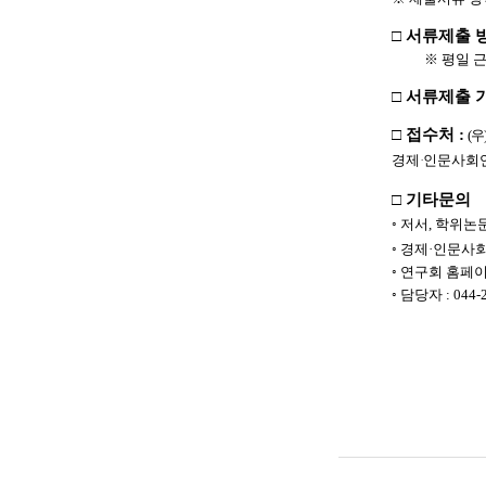
□
서류제출 
※
평일 
□
서류제출 
□
접수처
:
(
우
경제
·
인문사회
□
기타문의
◦
저서
,
학위논
◦
경제
·
인문사회
◦
연구회 홈페
◦
담당자
:
044-