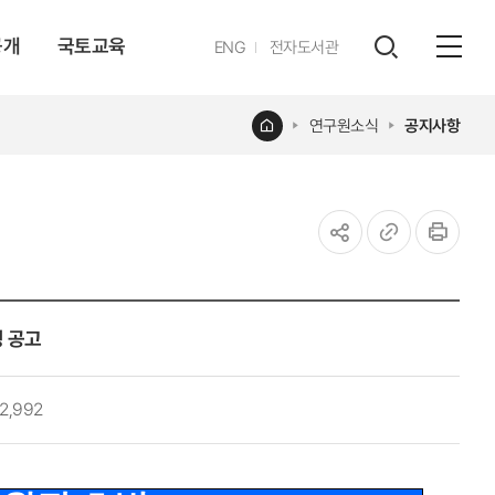
공개
국토교육
영문
ENG
전자도서관
전체
사이트
검색
열기
레이어
홈
연구원소식
공지사항
열기
공유하기
URL
인쇄
복사
 공고
2,992