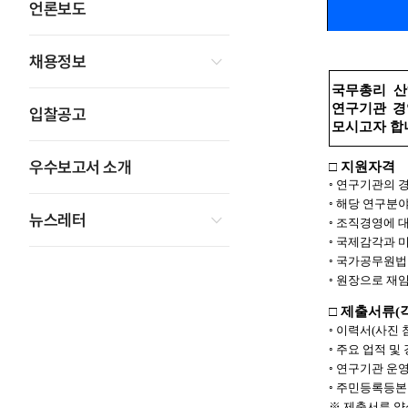
언론보도
채용정보
국무총리 
연구기관 경
입찰공고
모시고자 합
우수보고서 소개
□
지원자격
◦
연구기관의 경
◦
해당 연구분야
뉴스레터
◦
조직경영에 대
◦
국제감각과 미
◦
국가공무원법
◦
원장으로 재임
□
제출서류
(
◦
이력서
(
사진 
◦
주요 업적 및
◦
연구기관 운영
◦
주민등록등본
※
제출서류 양