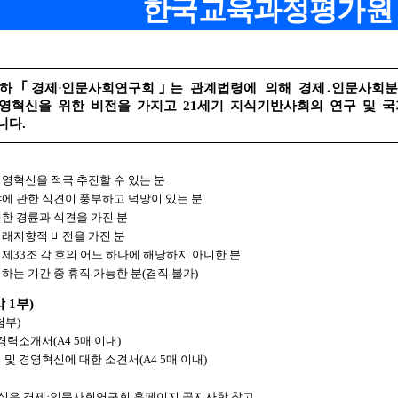
한국교육과정평가원 
산하
｢
경제
·
인문사회연구회
｣
는 관계법령에 의해 경제
․
인문사회
영혁신을 위한 비전을 가지고
21
세기 지식기반사회의 연구 및 국
니다
.
영혁신을 적극 추진할 수 있는 분
에 관한 식견이 풍부하고 덕망이 있는 분
한 경륜과 식견을 가진 분
래지향적 비전을 가진 분
 제
33
조 각 호의 어느 하나에 해당하지 아니한 분
하는 기간 중 휴직 가능한 분
(
겸직 불가
)
각
1
부
)
첨부
)
 경력소개서
(A4 5
매 이내
)
 및 경영혁신에 대한 소견서
(A4 5
매 이내
)
식은 경제
·
인문사회연구회 홈페이지 공지사항 참고