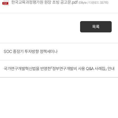
한국교육과정평가원 원장 초빙 공고문.pdf
(0Byte / 다운로드 337회)
목록
SOC 중장기 투자방향 정책세미나
국가연구개발혁신법을 반영한「정부연구개발비 사용 Q&A 사례집」 안내