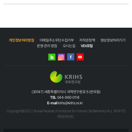
개인정보처리방침
이메일주소무단수집거부
저작권정책
영상정보처리기기
운영·관리 방침
오시는길
VDI포털
네이버
인스타그램
블로그
페이스북
유튜브
(30147) 세종특별자치시 국책연구원로 5 (반곡동)
TEL
044-960-0114
E-mail
krihs@krihs.re.kr
Copyright@2022 Korea Research Institute for Human Settlements ALL RIGHTS
RESERVED.