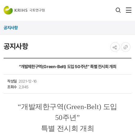
전
검색
열
레이어
공지사항
열기
공지사항
공유하기
URL
복사
“개발제한구역(Green-Belt) 도입 50주년” 특별 전시회 개최
작성일
2021-12-16
조회수
2,945
“
개발제한구역
(Green-Belt)
도입
50
주년
”
특별 전시회 개최