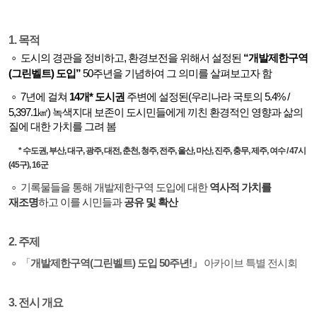
1. 목적
∘
도시의 경관을 정비하고, 환경보전을 위해서 설정된
“개발제한구역
(그린벨트) 도입”
50주년을 기념하여 그 의미를 살펴보고자 함
∘
7년에 걸쳐
14개* 도시권
주변에 설정된(우리나라 국토의 5.4% /
5,397.1㎢) 녹색지대 보존이 도시민들에게 끼친 환경적인 영향과 삶의
질에 대한 가치를 그려 봄
* 수도권, 부산, 대구, 광주, 대전, 춘천, 청주, 전주, 울산, 마산, 진주, 충무, 제주, 여수 / 47시
(45구), 16군
∘
기록물들을 통해 개발제한구역 도입에 대한
역사적 가치를
재조명
하고 이를 시민들과
공유 및 확산
2. 주제
∘
「
개발제한구역(그린벨트) 도입 50주년!」
아카이브 특별 전시회
3. 전시 개요