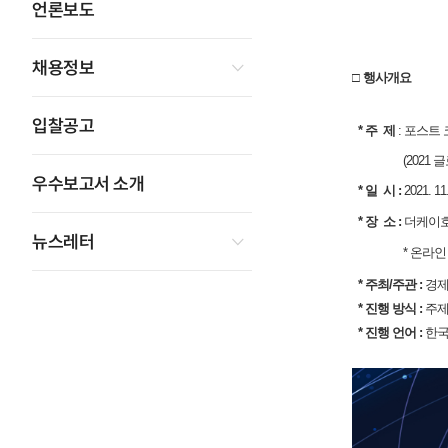
언론보도
채용정보
□ 행사개요
입찰공고
* 주 제
: 포스트
(2021 글로벌
우수보고서 소개
* 일 시 :
2021. 11.
* 장 소 :
더케이호
뉴스레터
* 온라
* 주최/주관 :
경제
* 진행 방식 :
주제발
* 진행 언어 :
한국