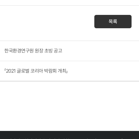
목록
한국환경연구원 원장 초빙 공고
​「2021 글로벌 코리아 박람회 개최​」