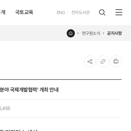
공개
국토교육
영문
ENG
전자도서관
전체
사이트
검색
열기
레이어
홈
연구원소식
공지사항
열기
공유하기
URL
인쇄
복사
분야 국제개발협력’ 개최 안내
5,455