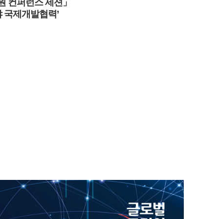
원 컨퍼런스 세션​」
야 국제개발협력’