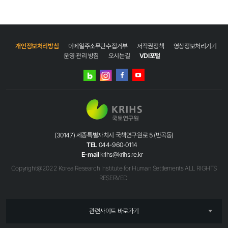
개인정보처리방침
이메일주소무단수집거부
저작권정책
영상정보처리기기
운영·관리 방침
오시는길
VDI포털
네이버
인스타그램
블로그
페이스북
유튜브
(30147) 세종특별자치시 국책연구원로 5 (반곡동)
TEL
044-960-0114
E-mail
krihs@krihs.re.kr
Copyright@2022 Korea Research Institute for Human Settlements ALL RIGHTS
RESERVED.
관련사이트 바로가기