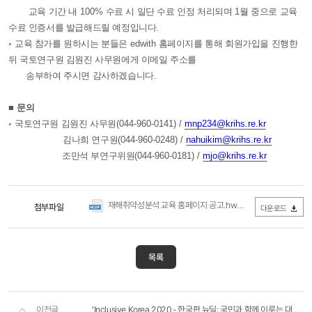
교육 기간 내
100%
수료 시 일단 수료 인정 처리되며
1
월 중으로 교육
수료 인증서를 발급해드릴 예정입니다
.
◦
교육 참가를 원하시는 분들은
edwith
홈페이지를 통해 회원가입을 진행한
뒤 국토연구원 김원진 사무원에게 이메일 주소를
송부하여 주시면 감사하겠습니다
.
■
문의
◦
국토연구원 김원진 사무원
(044-960-0141) /
mnp234@krihs.re.kr
김나희 연구원
(044-960-0248) /
nahuikim@krihs.re.kr
조만석 부연구위원
(044-960-0181) /
mjo@krihs.re.kr
재해취약성분석 교육 홈페이지 공고.hwp
첨부파일
(0Byte / 다운로드 301회)
다운로드
목록
이전글
‘Inclusive Korea 2020 - 한국판 뉴딜: 국민과 함께 이루는 대전환‘ 국제 컨퍼런스 개최 안내