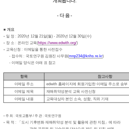
개최됩니다
.
-
다 음
-
■
개요
◦
일 정
: 2020
년
12
월
21
일
(
월
) - 2020
년
12
월
30
일
(
수
)
◦
장 소
:
온라인 교육
(
https://www.edwith.org/
)
◦
교육신청
:
이메일을 통한 사전접수
-
접수처
:
국토연구원 김원진 사무원
(
mnp234@krihs.re.kr
)
-
이메일 양식은 아래 표 참고
항목
참고사항
이메일 주소
edwith
홈페이지에 회원가입한 이메일 주소로 송부
이메일 제목
재해취약성분석 교육 사전신청
이메일 내용
교육대상자 본인 소속
,
성함
,
직위 기재
◦
주 최
:
국토교통부
/
주 관
:
국토연구원
◦
목 적
:
「
도시 기후변화 재해취약성 분석 및 활용에 관한 지침
」
에 따라
관련 공무원 및 기술인을 대상으로 제도 및 지침 설명
,