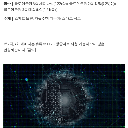
장소｜
국토연구원 3층 세미나실(9.22(화)), 국토연구원 2층 강당(9.23(수)),
국토연구원 3층 대회의실(9.24(목))
주제｜
스마트 물류, 자율주행 자동차, 스마트 국토
※ 2차,3차 세미나는 유튜브 LIVE 생중계로 시청 가능하오니 많은
[클릭]
관심바랍니다.