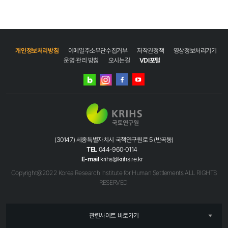
개인정보처리방침
이메일주소무단수집거부
저작권정책
영상정보처리기기
운영·관리 방침
오시는길
VDI포털
네이버
인스타그램
블로그
페이스북
유튜브
(30147) 세종특별자치시 국책연구원로 5 (반곡동)
TEL
044-960-0114
E-mail
krihs@krihs.re.kr
Copyright@2022 Korea Research Institute for Human Settlements ALL RIGHTS
RESERVED.
관련사이트 바로가기