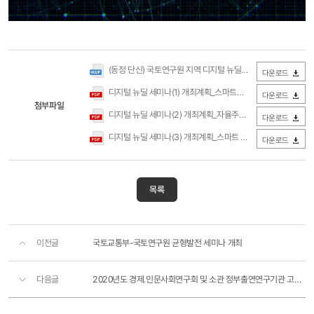
(동정 단신) 국토연구원 지역 디지털 뉴딜 세미나 개최(국토연구원).hwp
다운로드
디지털 뉴딜 세미나(1) 개최계획_스마트물류.pdf
(0Byte / 다운로드 
다운로드
첨부파일
디지털 뉴딜 세미나(2) 개최계획_자율주행자동차.pdf
(0Byte /
다운로드
디지털 뉴딜 세미나(3) 개최계획_스마트 국토.pdf
(0Byte / 다운로드
다운로드
목록
이전글
국토교통부-국토연구원 균형발전 세미나 개최
다음글
2020년도 경제․인문사회연구회 및 소관 정부출연연구기관 고객만족도 주간사업자 선정 공고