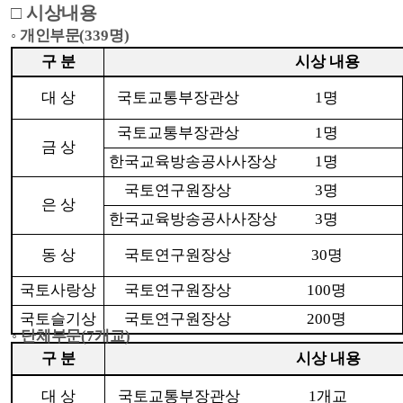
□
시상내용
◦
개인부문
(339
명
)
구 분
시상 내용
대 상
국토교통부장관상
1
명
국토교통부장관상
1
명
금 상
한국교육방송공사사장상
1
명
국토연구원장상
3
명
은 상
한국교육방송공사사장상
3
명
동 상
국토연구원장상
30
명
국토사랑상
국토연구원장상
100
명
국토슬기상
국토연구원장상
200
명
◦ 단체
부문
(7개교
)
구 분
시상 내용
대 상
국토교통부장관상
1
개교