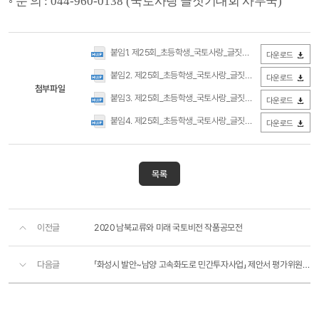
◦
문 의
: 044-960-0138 (
국토사랑 글짓기대회 사무국
)
붙임1. 제25회_초등학생_국토사랑_글짓기대회_안내문.hwp
(0
다운로드
붙임2. 제25회_초등학생_국토사랑_글짓기대회_단체_응모신청서.hwp
다운로드
첨부파일
붙임3. 제25회_초등학생_국토사랑_글짓기_개인정보수집및이용동의서.hwp
다운로드
붙임4. 제25회_초등학생_국토사랑_글짓기대회_줄글_양식(출력해서 사용).hwp
다운로드
목록
이전글
2020 남북교류와 미래 국토비전 작품공모전
다음글
「화성시 발안~남양 고속화도로 민간투자사업」 제안서 평가위원(후보자) 등록 모집 공고