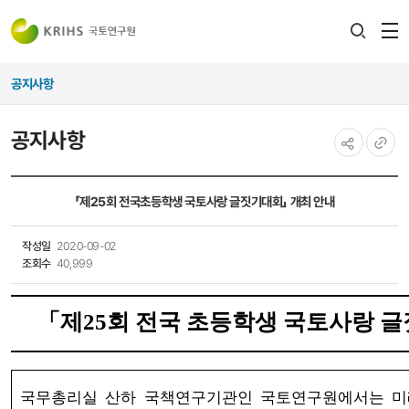
전
검색
열
레이어
공지사항
열기
공지사항
공유하기
URL
복사
「제25회 전국초등학생 국토사랑 글짓기대회」 개최 안내
작성일
2020-09-02
조회수
40,999
「
제
25
회 전국 초등학생 국토사랑 
국무총리실 산하 국책연구기관인 국토연구원에서는 미