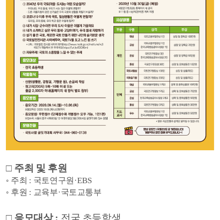
□
주최 및 후원
◦
주최
:
국토연구원
·EBS
◦
후원
:
교육부
·
국토교통부
□
응모대상
:
전국 초등학생