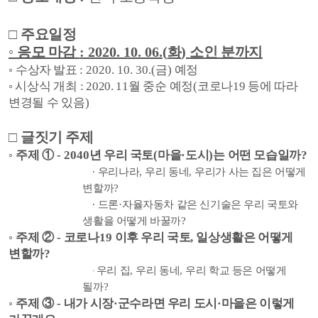
□
주요일정
◦
응모 마감
: 2020. 10. 06.(
화
)
소인 분까지
◦
수상자 발표
: 2020. 10. 30.(
금
)
예정
◦
시상식 개최
: 2020. 11
월 중순 예정
(
코로나
19
등에 따라
변경될 수 있음
)
□
글짓기 주제
◦
주제
①
- 2040
년 우리 국토
(
마을
·
도시
)
는 어떤 모습일까
?
∙
우리나라
,
우리 동네
,
우리가 사는 집은 어떻게
변할까
?
∙
드론
·
자율자동차 같은 신기술은 우리 국토와
생활을 어떻게 바꿀까
?
◦
주제
②
-
코로나
19
이후 우리 국토
,
일상생활은 어떻게
변할까
?
우리 집
,
우리 동네
,
우리 학교 등은 어떻게
∙
될까
?
◦
주제
③
-
내가 시장
·
군수라면 우리 도시
·
마을은 이렇게