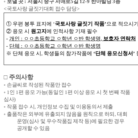
◦
보낼 곳
:
서울시 중구 서애로
5
길
12-9
한아빌딩
3
층
<
국토사랑 글짓기대회 접수 담당
>
①
우편 봉투 표지에
‘
국토사랑 글짓기 작품
’
으로 적으시
②
응모 시
원고지
에 인적사항 기재 필수
-
개인
:
ㅇㅇ
초등학교
ㅇ
학년
ㅇ
반 학생명
,
보호자 연락처
-
단체
:
ㅇㅇ
초등학교
ㅇ
학년
ㅇ
반 학생명
※
단체 응모 시
,
학생들의 참가작품에
‘
단체 응모신청서
’
□
주의사항
◦
손글씨로 작성된 작품만 접수
◦
1
인
1
편 응모 가능
(
동일인
1
편 이상 응모 시 첫 번째 작품
심사
)
◦
작품 접수 시
,
개인정보 수집 및 이용동의서 제출
◦
출품작은 외부에 유출되지 않음을 원칙으로 하되
,
대회
운영
(
심사 및 우수작품집 제작 등
)
에 필요한 경우
공개할 수 있음