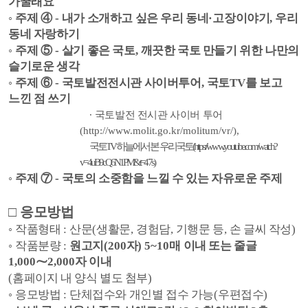
가꿀래요
◦
주제
④
-
내가 소개하고 싶은 우리 동네
·
고장이야기
,
우리
동네 자랑하기
◦
주제
⑤
-
살기 좋은 국토
,
깨끗한 국토 만들기 위한 나만의
슬기로운 생각
◦
주제
⑥
-
국토발전전시관 사이버투어
,
국토
TV
를 보고
느낀 점 쓰기
∙
국토발전 전시관 사이버 투어
(http://www.molit.go.kr/molitum/vr/),
국토
TV
하늘에서 본 우리국토
(https://www.youtube.com/watch?
v=4uB9cQ6N1PM&t=47s)
◦
주제
⑦
-
국토의 소중함을 느낄 수 있는 자유로운 주제
□
응모방법
◦
작품형태
:
산문
(
생활문
,
경험담
,
기행문 등
,
손 글씨 작성
)
◦
작품분량
:
원고지
(200
자
) 5~10
매 이내 또는 줄글
1,000
⁓
2,000
자 이내
(
홈페이지 내 양식 별도 첨부
)
◦
응모방법
:
단체접수와 개인별 접수 가능
(
우편접수
)