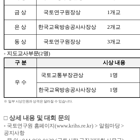
금 상
국토연구원장상
1
개교
은 상
한국교육방송공사사장상
2
개교
동 상
국토연구원장상
3
개교
◦ 지도교사
부문
(2
명
)
구 분
시상 내용
국토교통부장관상
1
명
우 수
한국교육방송공사사장상
1
명
※
일부 시상인원과 상격은 달라질 수 있습니다
.
□
상세 내용 및 대회 문의
◦
국토연구원 홈페이지
(www.krihs.re.kr) >
알림마당
>
공지사항