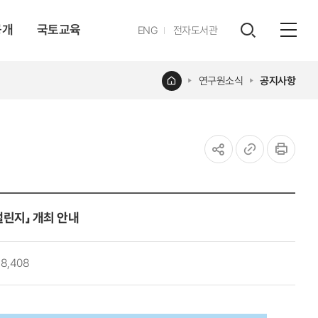
공개
국토교육
영문
ENG
전자도서관
전체
사이트
검색
열기
레이어
홈
연구원소식
공지사항
열기
공유하기
URL
인쇄
복사
린지」 개최 안내
18,408