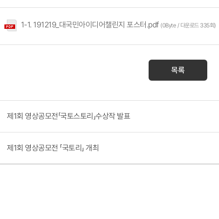
1-1. 191219_대국민아이디어챌린지 포스터.pdf
(0Byte / 다운로드 335회)
목록
제1회 영상공모전「국토스토리」수상작 발표
제1회 영상공모전 「국토리」 개최