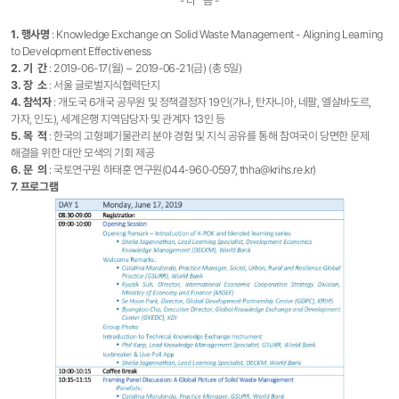
- 다 음 -
1. 행사명
: Knowledge Exchange on Solid Waste Management - Aligning Learning
to Development Effectiveness
2. 기 간
: 2019-06-17(월) ~ 2019-06-21(금) (총 5일)
3. 장 소
: 서울 글로벌지식협력단지
4. 참석자
: 개도국 6개국 공무원 및 정책결정자 19인(가나, 탄자니아, 네팔, 엘살바도르,
가자, 인도), 세계은행 지역담당자 및 관계자 13인 등
5. 목 적
: 한국의 고형폐기물관리 분야 경험 및 지식 공유를 통해 참여국이 당면한 문제
해결을 위한 대안 모색의 기회 제공
6. 문 의
: 국토연구원 하태훈 연구원(044-960-0597, thha@krihs.re.kr)
7. 프로그램