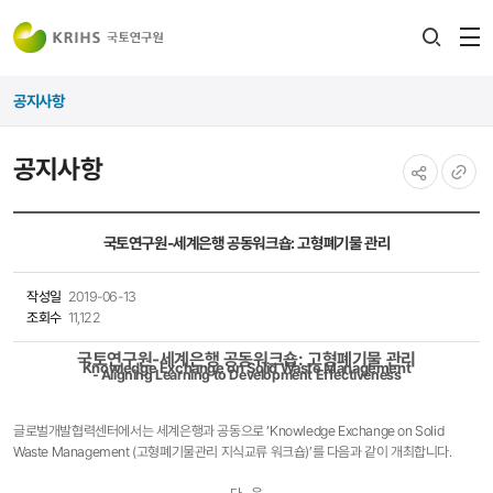
전
검색
열
레이어
공지사항
열기
공지사항
공유하기
URL
복사
국토연구원-세계은행 공동워크숍: 고형폐기물 관리
작성일
2019-06-13
조회수
11,122
국토연구원-세계은행 공동워크숍: 고형폐기물 관리
Knowledge Exchange on Solid Waste Management
- Aligning Learning to Development Effectiveness
글로벌개발협력센터에서는 세계은행과 공동으로 ‘Knowledge Exchange on Solid
Waste Management (고형폐기물관리 지식교류 워크숍)’를 다음과 같이 개최합니다.