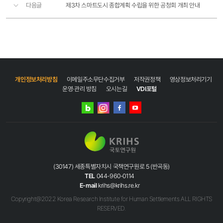
다음글
제3차 스마트도시 종합계획 수립을 위한 공청회 개최 안내
개인정보처리방침
이메일주소무단수집거부
저작권정책
영상정보처리기기
운영·관리 방침
오시는길
VDI포털
네이버
인스타그램
블로그
페이스북
유튜브
(30147) 세종특별자치시 국책연구원로 5 (반곡동)
TEL
044-960-0114
E-mail
krihs@krihs.re.kr
Copyright@2022 Korea Research Institute for Human Settlements ALL RIGHTS
RESERVED.