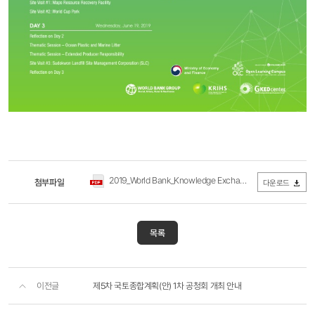
​
2019_World Bank_Knowledge Exchange_웹포스터.pdf
첨부파일
(0B
다운로드
목록
이전글
제5차 국토종합계획(안) 1차 공청회 개최 안내