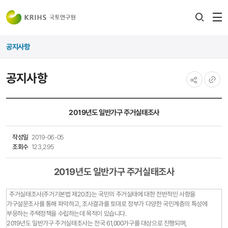
전
검색
열
레이어
공지사항
열기
공지사항
공유하기
URL
복사
2019년도 일반가구 주거실태조사
작성일
2019-06-05
조회수
123,295
2019년도 일반가구 주거실태조사
주거실태조사(주거기본법 제20조)는 국민의 주거실태에 대한 전반적인 사항을
가구설문조사를 통해 파악하고, 조사결과를 토대로 정부가 다양한 국민계층의 특성에
부응하는 주택정책을 수립하는데 목적이 있습니다.
2019년도 일반가구 주거실태조사는 전국 61,000가구를 대상으로 진행되며,