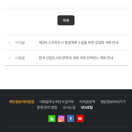
목록
이전글
제3차 스마트도시 종합계획 수립을 위한 공청회 개최 안내
다음글
한국 산업도시의 변화와 과제 국제 컨퍼런스 개최 안내
개인정보처리방침
이메일주소무단수집거부
저작권정책
영상정보처리기기
운영·관리 방침
오시는길
VDI포털
네이버
인스타그램
블로그
페이스북
유튜브