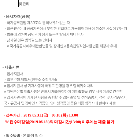
및 관리​
◦ 응시자격(공통)
∙ 국가공무원법 제33조의 결격사유가 없는 자
∙ 최근 5년이내 공공기관에서 부정한 방법으로 채용되어 채용이 취소된 사실이 없는 자
∙ 법률에 의하여 공민권이 정지 또는 박탈되지 아니한 자
∙ 남자일 경우 병역필 또는 면제자
※ 국가유공자예우에관한법률 및 장애인고용촉진및직업재활법률 해당자 우대​
◦ 제출서류
∙ 입사지원서
∙ 업무수행 계획서(연구소 소정 양식)
※ 입사지원서 상 기재사항이 허위로 판명될 경우 합격취소 처리
※ 지원분야별 제출사항은 반드시 제출해야하며 미제출했을 경우 서류미비로 간주함​
※ 입사지원서에 기재된 사항을 증빙할 수 있는 졸업 및 성적증명서, 경력 및 자격증명서,
국가유공자 및 장애인 자격증명, 영어성적증명 등은 최종 합격자에 한하여 제출​​​
◦
접수기간
:
2019.05.31.(금) ~ 06.18.(화), 13:00
※ 접수마감일(2019.06.18.)의 마감시간(13:00) 이후에는 제출 불가
◦
접수방법
:
온라인 접수