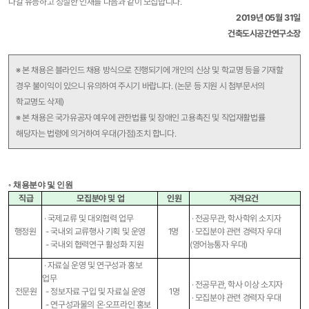
나갈 유능하고 성실한 인재를 다음과 같이 모집합니다.
2019년 05월 31일
건축도시공간연구소장
※ 본 채용은 블라인드 채용 방식으로 진행되기에 개인의 신상 및 학교명 등을 기재할
경우 불이익이 있으니 유의하여 주시기 바랍니다. (논문 등 지원 시 첨부문서의
학교명도 삭제)
※ 본 채용은 국가유공자 예우에 관한법률 및 장애인 고용촉진 및 직업재활법률
해당자는 법령에 의거하여 우대(가점)조치 합니다.​
◦
채용분야 및 인원
직급
모집분야 및 업
인원
자격요건
· 국제교류 및 대외협력 업무
· 전공무관, 학사학위 소지자
행정원
- 국내외 교류행사 기획 및 운영
1명
· 모집분야 관련 경력자 우대
- 국내외 협력연구 활성화 지원​
(영어능통자 우대)​
· 자료실 운영 및 연구성과 홍보
업무
· 전공무관, 학사 이상 소지자
전문원
- 정보자료 구입 및 자료실 운영
1명
· 모집분야 관련 경력자 우대​
- 연구성과물의 온·오프라인 홍보