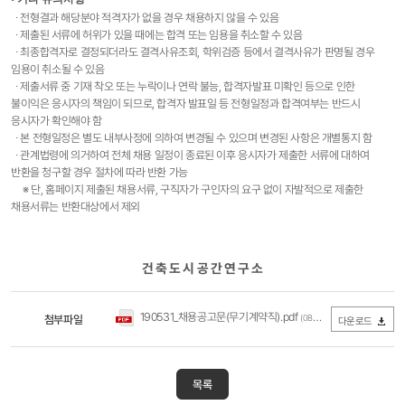
∙ 전형결과 해당분야 적격자가 없을 경우 채용하지 않을 수 있음
∙ 제출된 서류에 허위가 있을 때에는 합격 또는 임용을 취소할 수 있음
∙ 최종합격자로 결정되더라도 결격사유조회, 학위검증 등에서 결격사유가 판명될 경우
임용이 취소될 수 있음
∙ 제출서류 중 기재 착오 또는 누락이나 연락 불능, 합격자발표 미확인 등으로 인한
불이익은 응시자의 책임이 되므로, 합격자 발표일 등 전형일정과 합격여부는 반드시
응시자가 확인해야 함
∙ 본 전형일정은 별도 내부사정에 의하여 변경될 수 있으며 변경된 사항은 개별통지 함
∙ 관계법령에 의거하여 전체 채용 일정이 종료된 이후 응시자가 제출한 서류에 대하여
반환을 청구할 경우 절차에 따라 반환 가능
※ 단, 홈페이지 제출된 채용서류, 구직자가 구인자의 요구 없이 자발적으로 제출한
채용서류는 반환대상에서 제외​
건 축 도 시 공 간 연 구 소
190531_채용공고문(무기계약직).pdf
첨부파일
(0Byte / 다운로드 231회)
다운로드
목록