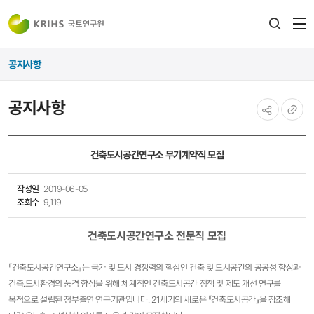
전
검색
열
레이어
공지사항
열기
공지사항
공유하기
URL
복사
건축도시공간연구소 무기계약직 모집
작성일
2019-06-05
조회수
9,119
건축도시공간연구소
전문직
​ 모집
『건축도시공간연구소』는 국가 및 도시 경쟁력의 핵심인 건축 및 도시공간의 공공성 향상과
건축․도시환경의 품격 향상을 위해 체계적인 건축도시공간 정책 및 제도 개선 연구를
목적으로 설립된 정부출연 연구기관입니다. 21세기의 새로운 『건축도시공간』을 창조해