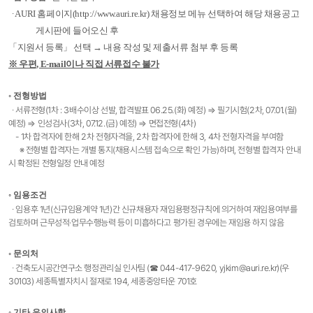
∙ AURI 홈페이지(http://www.auri.re.kr) 채용정보 메뉴 선택하여 해당 채용공고
게시판에 들어오신 후
「지원서 등록」 선택 → 내용 작성 및 제출서류 첨부 후 등록
※ 우편, E-mail이나 직접 서류접수 불가
◦ 전형방법
∙ 서류전형(1차 : 3배수이상 선발, 합격발표 06.25.(화) 예정) ⇒ 필기시험(2차, 07.01.(월)
예정) ⇒ 인성검사(3차, 07.12.(금) 예정) ⇒ 면접전형(4차)
- 1차 합격자에 한해 2차 전형자격을, 2차 합격자에 한해 3, 4차 전형자격을 부여함
※ 전형별 합격자는 개별 통지(채용시스템 접속으로 확인 가능)하며, 전형별 합격자 안내
시 확정된 전형일정 안내 예정​
◦ 임용조건
∙ 임용후 1년(신규임용계약 1년)간 신규채용자 재임용평정규칙에 의거하여 재임용여부를
검토하며 근무성적·업무수행능력 등이 미흡하다고 평가된 경우에는 재임용 하지 않음
◦ 문의처
∙ 건축도시공간연구소 행정관리실 인사팀 (☎ 044-417-9620, yjkim@auri.re.kr)(우
30103) 세종특별자치시 절재로 194, 세종중앙타운 701호
◦ 기타 유의사항