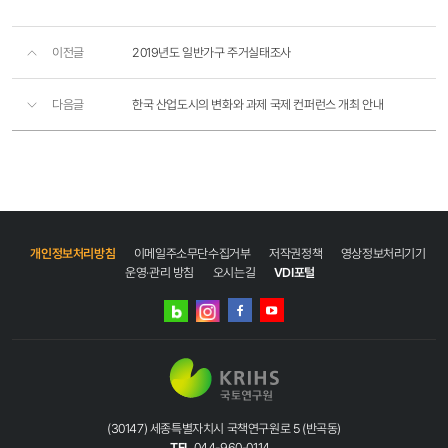
이전글
2019년도 일반가구 주거실태조사
다음글
한국 산업도시의 변화와 과제 국제 컨퍼런스 개최 안내
개인정보처리방침
이메일주소무단수집거부
저작권정책
영상정보처리기기
운영·관리 방침
오시는길
VDI포털
네이버
인스타그램
블로그
페이스북
유튜브
(30147) 세종특별자치시 국책연구원로 5 (반곡동)
TEL
044-960-0114