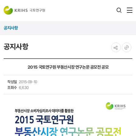
전
검색
열
레이어
공지사항
열기
공지사항
공유하기
URL
복사
2015 국토연구원 부동산시장 연구논문 공모전 공모
작성일
2015-09-10
조회수
6,630