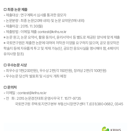
▢ 최종 논문 제출
◦ 제출대상 : 연구계획서 심사를 통과한 응모자
◦ 논문분량 : 최종 논문(20매 내외) 및 논문 요약문(1매 내외)
◦ 제출마감 : 2015. 11. 30(월)
◦ 제출방법 : 이메일 제출 contest@krihs.re.kr
※ 논문 원고, 논문 요약서, 활용 동의서, 윤리서약서 등 별도로 제공된 양식에 맞게 제출
※ 국토연구원은 제출한 논문에 대하여 저작권 이양을 요구하지 않으며, 공모 응모작은
학술지 등에 자유롭게 투고 및 게재 가능(단, 공모전 응모사실을 명시해야 함, 4페이지
유의사항 참조)
▢ 우수논문 시상
◦ 최우수상 1편(200만원), 우수상 2편(각 150만원), 장려상 2편(각 100만원)
◦ 우수논문 당선작 발표회 및 시상식 개최 예정
▢ 문의처
◦ 이메일 : contest@krihs.re.kr
◦ 전 화 : 2015 논문경진대회 운영사무국
T. 1577-9735
국토연구원 주택·토지연구본부 부동산시장연구센터 T.(031)380-0682, 0345