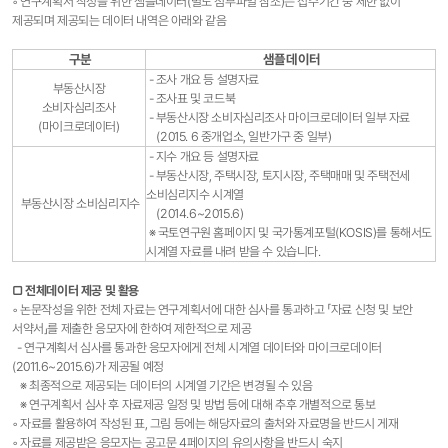
◦ 연구계획서 작성을 위한 샘플데이터(별도 첨부파일 참조)는 접수기간 중 제한 없이
제공되며 제공되는 데이터 내역은 아래와 같음
구분
샘플데이터
- 조사 개요 등 설명자료
부동산시장
- 조사표 및 코드북
소비자심리조사
- 부동산시장 소비자심리조사 마이크로데이터 일부 자료
(마이크로데이터)
(2015. 6 중개업소, 일반가구 중 일부)
- 지수 개요 등 설명자료
- 부동산시장, 주택시장, 토지시장, 주택매매 및 주택전세
소비심리지수 시계열
부동산시장 소비심리지수
(2014.6~2015.6)
※ 국토연구원 홈페이지 및 국가통계포털(KOSIS)를 통해서도
시계열 자료를 내려 받을 수 있습니다.
▢ 전체데이터 제공 및 활용
◦ 논문작성을 위한 전체 자료는 연구계획서에 대한 심사를 통과하고 「자료 신청 및 보안
서약서」를 제출한 응모자에 한하여 제한적으로 제공
- 연구계획서 심사를 통과한 응모자에게 전체 시계열 데이터와 마이크로데이터
(2011.6~2015.6)가 제공될 예정
※ 최종적으로 제공되는 데이터의 시계열 기간은 변경될 수 있음
※ 연구계획서 심사 후 자료제공 일정 및 방법 등에 대해 추후 개별적으로 통보
◦ 자료를 활용하여 작성된 표, 그림 등에는 해당자료의 출처와 자료명을 반드시 게재
◦ 자료를 제공받은 응모자는 공고문 4페이지의 유의사항을 반드시 숙지