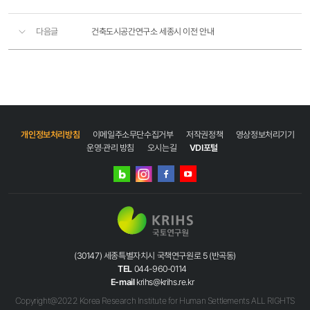
다음글
건축도시공간연구소 세종시 이전 안내
개인정보처리방침
이메일주소무단수집거부
저작권정책
영상정보처리기기
운영·관리 방침
오시는길
VDI포털
네이버
인스타그램
블로그
페이스북
유튜브
(30147) 세종특별자치시 국책연구원로 5 (반곡동)
TEL
044-960-0114
E-mail
krihs@krihs.re.kr
Copyright@2022 Korea Research Institute for Human Settlements ALL RIGHTS