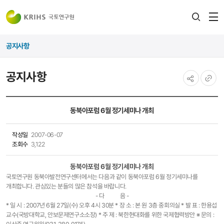
전
검색
열
레이어
공지사항
열기
공지사항
공유하기
URL
복사
동북아포럼 6월 정기세미나 개최
작성일
2007-06-07
조회수
3,122
동북아포럼 6월 정기세미나 개최
국토연구원 동북아발전연구센터에서는 다음과 같이 동북아포럼 6월 정기세미나를
개최합니다. 관심있는 분들의 많은 참석을 바랍니다.
- 다 음 -
* 일 시 : 2007년 6월 27일(수) 오후 4시 30분 * 장 소 : 본 원 3층 중회의실 * 발 표 : 한용섭
교수(국방대학교, 안보문제연구소소장) * 주 제 : 북한현대화를 위한 국제협력방안 ※ 문의 :