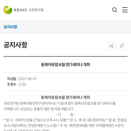
전
검색
열
레이어
공지사항
열기
공지사항
공유하기
URL
복사
동북아포럼 6월 정기세미나 개최
작성일
2007-06-07
조회수
3,132
동북아포럼 6월 정기세미나 개최
국토연구원 동북아발전연구센터에서는 다음과 같이 동북아포럼 6월 정기세미나를
개최합니다. 관심있는 분들의 많은 참석을 바랍니다.
- 다 음 -
* 일 시 : 2007년 6월 27일(수) 오후 4시 30분 * 장 소 : 본 원 3층 중회의실 * 발 표 : 한용섭
교수(국방대학교, 안보문제연구소소장) * 주 제 : 북한현대화를 위한 국제협력방안 ※ 문의 :