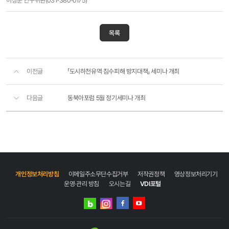
이상준 연구위원(031-380-0175)
목록
이전글
「도시하천유역 침수피해 방지대책」 세미나 개최
다음글
동북아포럼 5월 정기세미나 개최
개인정보처리방침
이메일주소무단수집거부
저작권정책
영상정보처리기기
운영·관리 방침
오시는길
VDI포털
네이버
인스타그램
블로그
페이스북
유튜브