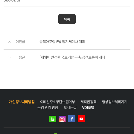
380-0175)
목록
이전글
동북아포럼 5월 정기세미나 개최
다음글
「재해에 안전한 국토기반 구축」정책토론회 개최
개인정보처리방침
이메일주소무단수집거부
저작권정책
영상정보처리기기
운영·관리 방침
오시는길
VDI포털
네이버
인스타그램
블로그
페이스북
유튜브