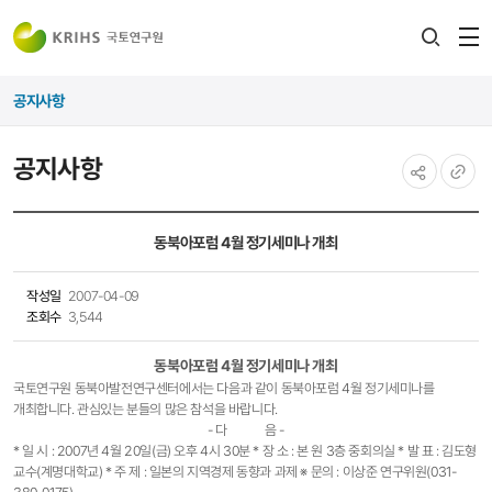
전
검색
열
레이어
공지사항
열기
공지사항
공유하기
URL
복사
동북아포럼 4월 정기세미나 개최
작성일
2007-04-09
조회수
3,544
동북아포럼 4월 정기세미나 개최
국토연구원 동북아발전연구센터에서는 다음과 같이 동북아포럼 4월 정기세미나를
개최합니다. 관심있는 분들의 많은 참석을 바랍니다.
- 다 음 -
* 일 시 : 2007년 4월 20일(금) 오후 4시 30분 * 장 소 : 본 원 3층 중회의실 * 발 표 : 김도형
교수(계명대학교) * 주 제 : 일본의 지역경제 동향과 과제 ※ 문의 : 이상준 연구위원(031-