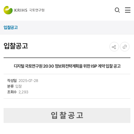
전
검색
열
레이어
입찰공고
열기
입찰공고
공유하기
URL
복사
디지털 국토연구원 2030 정보화전략계획을 위한 ISP 계약 입찰 공고
작성일
2025-07-28
분류
입찰
조회수
2,293
입 찰 공 고