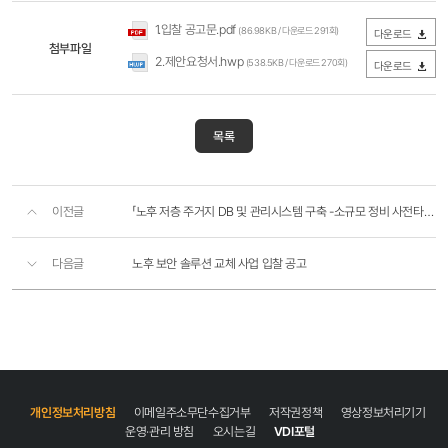
1.입찰 공고문.pdf
(86.98KB / 다운로드 291회)
다운로드
첨부파일
2.제안요청서.hwp
(538.5KB / 다운로드 270회)
다운로드
목록
이전글
「노후 저층 주거지 DB 및 관리시스템 구축 -소규모 정비 사전타당성 조사지원 플랫폼- 」위탁용역 입찰 공..
다음글
노후 보안 솔루션 교체 사업 입찰 공고
개인정보처리방침
이메일주소무단수집거부
저작권정책
영상정보처리기기
운영·관리 방침
오시는길
VDI포털