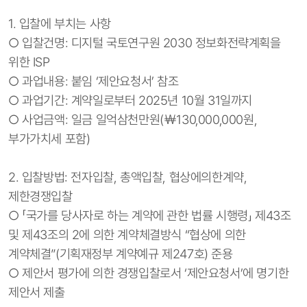
1. 입찰에 부치는 사항
○ 입찰건명: 디지털 국토연구원 2030 정보화전략계획을
위한 ISP
○ 과업내용: 붙임 ‘제안요청서’ 참조
○ 과업기간: 계약일로부터 2025년 10월 31일까지
○ 사업금액: 일금 일억삼천만원(￦130,000,000원,
부가가치세 포함)
2. 입찰방법: 전자입찰, 총액입찰, 협상에의한계약,
제한경쟁입찰
○ 「국가를 당사자로 하는 계약에 관한 법률 시행령」 제43조
및 제43조의 2에 의한 계약체결방식 “협상에 의한
계약체결”(기획재정부 계약예규 제247호) 준용
○ 제안서 평가에 의한 경쟁입찰로서 ‘제안요청서’에 명기한
제안서 제출