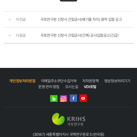
이전글
​국토연구원 신청사 건립공사(폐기물 처리) 용역 입찰 공고​
다음글
국토연구원 신청사 건립공사(건축) 공사입찰공고(긴급)
개인정보처리방침
이메일주소무단수집거부
저작권정책
영상정보처리기기
운영·관리 방침
오시는길
VDI포털
네이버
인스타그램
블로그
페이스북
유튜브
(30147) 세종특별자치시 국책연구원로 5 (반곡동)