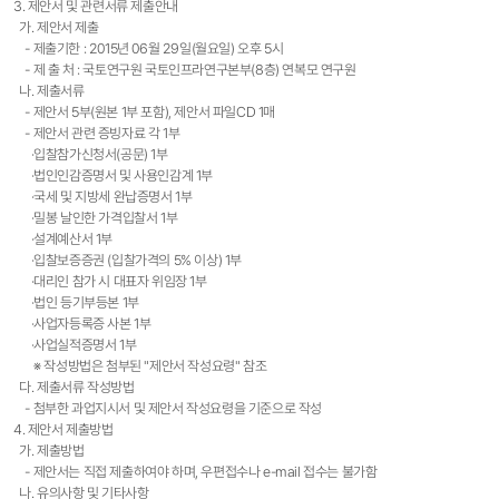
3. 제안서 및 관련서류 제출안내
가. 제안서 제출
- 제출기한 : 2015년 06월 29일(월요일) 오후 5시
- 제 출 처 : 국토연구원 국토인프라연구본부(8층) 연복모 연구원
나. 제출서류
- 제안서 5부(원본 1부 포함), 제안서 파일CD 1매
- 제안서 관련 증빙자료 각 1부
·입찰참가신청서(공문) 1부
·법인인감증명서 및 사용인감계 1부
·국세 및 지방세 완납증명서 1부
·밀봉 날인한 가격입찰서 1부
·설계예산서 1부
·입찰보증증권 (입찰가격의 5% 이상) 1부
·대리인 참가 시 대표자 위임장 1부
·법인 등기부등본 1부
·사업자등록증 사본 1부
·사업실적증명서 1부
※ 작성방법은 첨부된 "제안서 작성요령" 참조
다. 제출서류 작성방법
- 첨부한 과업지시서 및 제안서 작성요령을 기준으로 작성
4. 제안서 제출방법
가. 제출방법
- 제안서는 직접 제출하여야 하며, 우편접수나 e-mail 접수는 불가함
나. 유의사항 및 기타사항