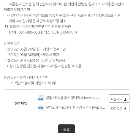
- 제출된 제안서는 일체 반환하지 않으며, 본 제안과 관련된 일체의 소요비용은 제안서
제출자 부담으로 함
- 제안서의 내용을 객관적으로 입증할 수 있는 관련 자료는 제안서의 별첨으로 제출
- 기타 자세한 사항은 제안서 작성요령 참조
다. 문의처 - 국토인프라연구본부 연복모 연구원
(전화 : 031-380-0384, 팩스 : 031-380-0484)
5. 향후 일정
- 2015년 06월 29일(월) : 제안서 접수마감
- 2015년 06월 30일(화) : 제안서 평가
- 2015년 07월 01일(수) : 입찰 및 업체선정
※ 상기 일정은 연구원 사정에 의해 일부 변경될 수 있음
붙임
1. 위탁용역 시행계획서 1부
2. 제안요청서 및 과업지시서 1부
붙임1.위탁용역 시행계획서.hwp
(0Byte / 다운로드 203회)
다운로드
첨부파일
붙임2.제안요청서 및 과업지시서.hwp
(0Byte / 다운로드 209회)
다운로드
목록