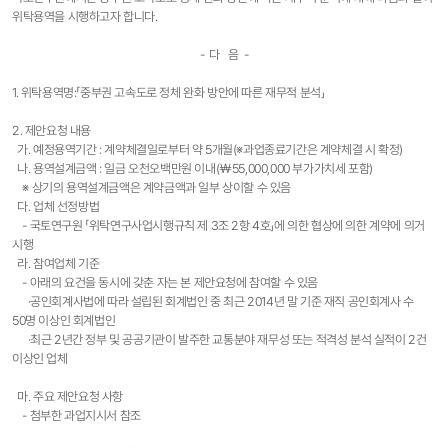
위탁용역을 시행하고자 합니다.
- 다 음 -
1. 위탁용역명:「중부권 고속도로 정체 완화 방안에 따른 재무적 분석」
2. 제안요청 내용
가. 예정용역기간 : 계약체결일로부터 약 5개월(※과업종료기간은 계약체결 시 확정)
나. 용역설계금액 : 일금 오천오백만원 이내(￦55,000,000 부가가치세 포함)
※ 상기의 용역설계금액은 계약금액과 일부 상이할 수 있음
다. 업체 선정방법
- 국토연구원 「위탁연구사업시행규칙 제 3조 2항 4호」에 의한 협상에 의한 계약에 의거
시행
라. 참여업체 기준
- 아래의 요건을 동시에 갖춘 자는 본 제안요청에 참여할 수 있음
·공인회계사법에 따라 설립된 회계법인 중 최근 2014년 말 기준 재직 공인회계사 수
50명 이상인 회계법인
·최근 2년간 정부 및 공공기관이 발주한 교통분야 재무성 또는 적격성 분석 실적이 2건
이상인 업체
마. 주요 제안요청 사항
- 첨부한 과업지시서 참조