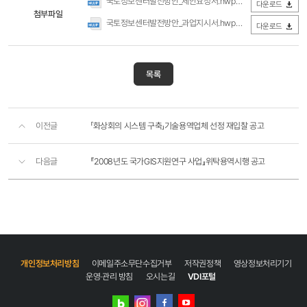
국토정보센터발전방안_제안요청서.hwp
(0Byte / 다운로드 211회)
다운로드
첨부파일
국토정보센터발전방안_과업지시서.hwp
(0Byte / 다운로드 269회)
다운로드
목록
이전글
「화상회의 시스템 구축」기술용역업체 선정 재입찰 공고
다음글
『2008년도 국가GIS지원연구 사업』위탁용역시행 공고
개인정보처리방침
이메일주소무단수집거부
저작권정책
영상정보처리기기
운영·관리 방침
오시는길
VDI포털
네이버
인스타그램