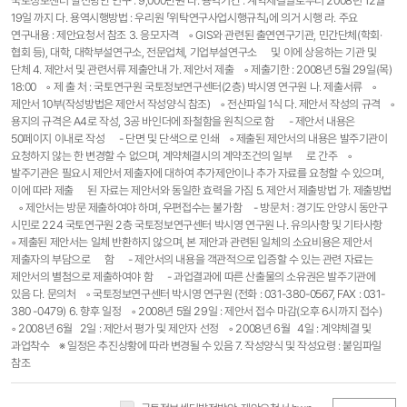
국토정보센터 발전방안 연구 : 9,000만원 나. 용역기간 : 계약체결일로부터 2008년 12월
19일 까지 다. 용역시행방법 : 우리원 「위탁연구사업시행규칙」에 의거 시행 라. 주요
연구내용 : 제안요청서 참조 3. 응모자격 ◦ GIS와 관련된 출연연구기관, 민간단체(학회·
협회 등), 대학, 대학부설연구소, 전문업체, 기업부설연구소 및 이에 상응하는 기관 및
단체 4. 제안서 및 관련서류 제출안내 가. 제안서 제출 ◦ 제출기한 : 2008년 5월 29일(목)
18:00 ◦ 제 출 처 : 국토연구원 국토정보연구센터(2층) 박시영 연구원 나. 제출서류 ◦
제안서 10부(작성방법은 제안서 작성양식 참조) ◦ 전산파일 1식 다. 제안서 작성의 규격 ◦
용지의 규격은 A4로 작성, 3공 바인더에 좌철함을 원칙으로 함 - 제안서 내용은
50페이지 이내로 작성 - 단면 및 단색으로 인쇄 ◦ 제출된 제안서의 내용은 발주기관이
요청하지 않는 한 변경할 수 없으며, 계약체결시의 계약조건의 일부 로 간주 ◦
발주기관은 필요시 제안서 제출자에 대하여 추가제안이나 추가 자료를 요청할 수 있으며,
이에 따라 제출 된 자료는 제안서와 동일한 효력을 가짐 5. 제안서 제출방법 가. 제출방법
◦ 제안서는 방문 제출하여야 하며, 우편접수는 불가함 - 방문처 : 경기도 안양시 동안구
시민로 224 국토연구원 2층 국토정보연구센터 박시영 연구원 나. 유의사항 및 기타사항
◦ 제출된 제안서는 일체 반환하지 않으며, 본 제안과 관련된 일체의 소요비용은 제안서
제출자의 부담으로 함 - 제안서의 내용을 객관적으로 입증할 수 있는 관련 자료는
제안서의 별첨으로 제출하여야 함 - 과업결과에 따른 산출물의 소유권은 발주기관에
있음 다. 문의처 ◦ 국토정보연구센터 박시영 연구원 (전화 : 031-380-0567, FAX : 031-
380 -0479) 6. 향후 일정 ◦ 2008년 5월 29일 : 제안서 접수 마감(오후 6시까지 접수)
◦ 2008년 6월 2일 : 제안서 평가 및 제안자 선정 ◦ 2008년 6월 4일 : 계약체결 및
과업착수 ※ 일정은 추진상황에 따라 변경될 수 있음 7. 작성양식 및 작성요령 : 붙임파일
참조