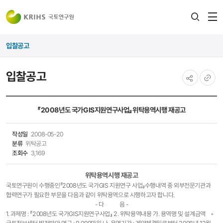
전
검색
열
레이어
입찰공고
열기
입찰공고
공유하기
URL
복사
『2008년도 국가GIS지원연구사업』위탁용역시행 재공고
작성일
2008-05-20
분류
위탁공고
조회수
3,169
위탁용역시행 재공고
국토연구원이 수행중인『2008년도 국가GIS 지원연구 사업』수행내역 중 외부전문기관과
협력연구가 필요한 부문을 다음과 같이 위탁용역으로 시행하고자 합니다.
- 다 음 -
1. 과제명 : 『2008년도 국가GIS지원연구사업』 2. 위탁용역내용 가. 용역명 및 설계금액 ◦