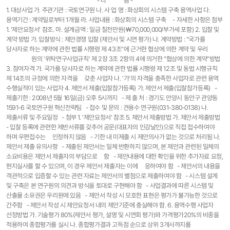
- 다 음 -
1. 대상사업 가. 주관기관 : 국토연구원 나. 사 업 명 : 화상회의 시스템 구축 용역사업 다.
용역기간 : 계약일로부터 1개월 라. 사업내용 : 화상회의 시스템 구축 - 자세한 사항은 첨부
1. '제안요청서' 참조. 마. 설계금액 : 일금 칠천만원(￦70,000,000/부가세 포함) 2. 입찰 및
계약 방법 가. 입찰방식 : 제안경쟁 입찰 (제안서 및 시연 평가) 나. 계약방법 : "국가를
당사자로 하는 계약에 관한 법률 시행령 제 43조"에 근거한 협상에 의한 계약 및 우리
원의 '위탁연구사업규칙' 제 2장 3조 2항의 4에 의거한 "협상에 의한 계약"방법
3. 참여자격 가. 국가를 당사자로 하는 계약에 관한 법률 시행령 제 12조 및 동법 시행규칙
제 14조의 규정에 의한 자격을 갖춘 사업자 나. '가'의 자격을 충족한 사업자로 관련 용역
수행실적이 있는 사업자 4. 제안서 제출(입찰참가등록) 가. 제안서 제출(입찰참가등록) -
제출기한 : 2008년 5월 16일(금) 오후 5시까지 - 제 출 처 : 경기도 안양시 동안구 관양동
1591-6 국토연구원 혁신전략팀 - 접수 및 문의 : 견용수 연구원(031-380-0138) 나.
제출서류 및 주요일정 - 첨부 1. '제안요청서' 참조 5. 제안서 제출방법 가. 제안서 제출방법
- 입찰 등록에 관련한 제반서류를 갖추어 공문(대표자의 인감날인)으로 직접 접수하여야
하며 우편접수는 인정하지 않음 - 기한 내 미제출 시 제안의사가 없는 것으로 처리됨 나.
제안서 제출 유의사항 - 제출된 제안서는 일체 반환하지 않으며, 본 제안과 관련된 일체의
소요비용은 제안서 제출자의 부담으로 함 - 제안내용에 대한 확인을 위한 추가자료 요청,
현지실사를 할 수 있으며, 이 경우 제안서 제출자는 이에 응하여야 함 - 제안서의 내용을
객관적으로 입증할 수 있는 관련 자료는 제안서의 별첨으로 제출하여야 함 - 시스템 설계
및 구축은 본 연구원의 의견과 방식을 토대로 구현해야 함 - 사업결과에 따른 시스템 및
산출물 소유권은 우리원에 있음 - 제안서 작성 시 모호한 표현은 평가가 불가능한 것으로
간주함 - 제안서 작성 시 제안요청서 내의 제안기준에 충실해야 함. 6. 용역수행 사업자
선정방법 가. 기술평가 80%(제안서 평가, 설명 및 시연회 평가)와 가격평가20%의 비중을
적용하여 종합평가를 실시 나. 종합평가결과 고득점 순으로 상위 3개사까지를