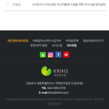
다음글
수마트라 간선도로망 마스터플랜 수립을 위한 컨서시움 참여요청
개인정보처리방침
이메일주소무단수집거부
저작권정책
영상정보처리기기
운영·관리 방침
오시는길
VDI포털
네이버
인스타그램
블로그
페이스북
유튜브
(30147) 세종특별자치시 국책연구원로 5 (반곡동)
TEL
044-960-0114
E-mail
krihs@krihs.re.kr
Copyright@2022 Korea Research Institute for Human Settlements ALL RIGHTS
RESERVED.