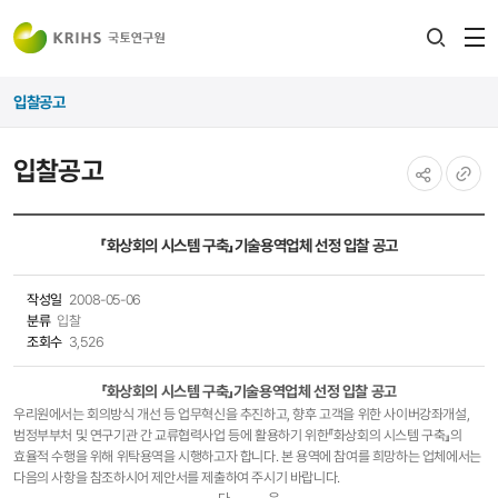
전
검색
열
레이어
입찰공고
열기
입찰공고
공유하기
URL
복사
「화상회의 시스템 구축」기술용역업체 선정 입찰 공고
작성일
2008-05-06
분류
입찰
조회수
3,526
「화상회의 시스템 구축」기술용역업체 선정 입찰 공고
우리원에서는 회의방식 개선 등 업무혁신을 추진하고, 향후 고객을 위한 사이버강좌개설,
범정부부처 및 연구기관 간 교류협력사업 등에 활용하기 위한『화상회의 시스템 구축』의
효율적 수행을 위해 위탁용역을 시행하고자 합니다. 본 용역에 참여를 희망하는 업체에서는
다음의 사항을 참조하시어 제안서를 제출하여 주시기 바랍니다.