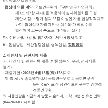
라
.
낙찰자 결정 방법
:
협상에 의한 계약
(
국토연구원의
「
위탁연구사업규칙
」
제
3
조 제
2
항 제
4
호를 적용하여 심사위원회를 구성
,
제안서 점수 평가 결과
85
점 이상인 자를 협상적격자로
하며
,
협상적격자의 제안서 점수와 가격 점수를
합산하여 고득점 순으로 가격협상 실시
)
마
.
주요 사업내용 및 참가자격
:
제안요청서
참고
바
.
입찰방법
:
제한경쟁입찰
,
총액입찰
,
직접입찰
2.
제안서 및 관련서류 제출
가
.
제안서 및 관련서류 제출
(
방문접수 외 우편
,
전자제출
불가
)
-
제출기한
:
2026
년
6
월
16
일
(
화
)
15
시까지
-
제 출 처
:
세종특별자치시 국책연구원로
5,
국토연구원
6
층
국토인프라
·
공간정보연구본부 임현섭
전문연구원
※
사용인감을 지참하여 방문 제출하며
,
도착
10
분 전 유선 연락
(044-960-0314)
바람