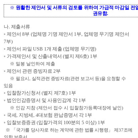
원활한 제안서 및 서류의 검토를 위하여 가급적 마감일 전
※
권유함
.
나
.
제출서류
◦
제안서
8
부
(
업체명 기명 제안서
1
부
,
업체명 무기명 제안서
7
부
)
◦
제안서 파일
USB 1
개 제출
(
업체명 무기명
)
◦
가격제안서 및 산출내역서
(
별지 제
6
호
) 1
부
※
밀봉 날인하여 제출
◦
제안서 관련 증빙자료
2
부
※
필요시
,
실적관련 증빙자료
(
관련 보고서 등
)
을 요청할 수
있음
◦
입찰참가신청서
(
별지 제
7
호
) 1
부
◦
법인인감증명서 및 사용인감계 각
1
부
※
인감 지참
(
제안서 접수 시 입찰참가등록대장에 날인
)
◦
국세
,
지방세
, 4
대보험 완납증명서 각
1
부
◦
입찰보증증권
(
입찰가격의
100
분의
5
이상
) 1
부
※ 「
국가를 당사자로 하는 계약에 관한 법률 시행령
」
제
37
조에
의한 보증서