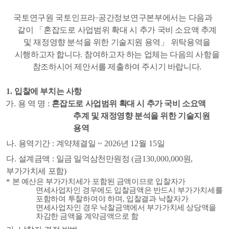
국토연구원 국토인프라
·
공간정보연구본부에서는 다음과
같이
「
혼잡도로 사업범위 확대 시
추가 국비 소요액 추계
및 재정영향 분석을 위한 기술지원 용역
」
위탁용역을
시행하고자 합니다
.
참여하고자 하는 업체는 다음의 사항을
참조하시어 제안서를 제출하여 주시기 바랍니다
.
1.
입찰에 부치는 사항
가
.
용 역 명
:
혼잡도로 사업범위 확대 시 추가 국비 소요액
추계 및 재정영향 분석을 위한 기술지원
용역
나
.
용역기간
:
계약체결일
~ 2026
년
12
월
15
일
다
.
설계금액
:
일금 일억삼천만원정
(
금
130,000,000
원
,
부가가치세 포함
)
*
본 예산은 부가가치세가 포함된 금액이므로 입찰자가
면세사업자인 경우에도 입찰금액은 반드시
부가가치세를
포함하여 투찰하여야 하며
,
입찰결과 낙찰자가
면세사업자인 경우 낙찰금액에서 부가
가치세 상당액을
차감한 금액을 계약금액으로 함