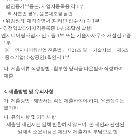
◦
법인등기부등본
,
사업자등록증 각
1
부
※
사본인 경우
,
원본대조필 날인
◦
위임장 및 재직증명서
(
대리인 접수 시
)
각
1
부
◦
경쟁입찰참가자격등록증
1
부
(
조달청 발행
)
◦
엔지니어링사업자 신고증
1
부 또는 기술사사무소 개설신고증
1
부
※ 「
엔지니어링산업 진흥법
」
제
21
조 및
「
기술사법
」
제
6
조
◦
중소기업
(
소상공인
)
확인서
1
부
다
.
제출서류 작성방법
:
첨부한 양식을 다운받아 작성하여
제출
3.
제출방법 및 유의사항
가
.
제출방법
:
제안서는 직접 제출하여야 하며
,
우편접수는
불가함
나
.
유의사항 및 기타사항
-
제출된 제안서는 일체 반환하지 않으며
,
본 제안과 관련된
일체의 소요비용은 제안서 제출자의 부담으로 함