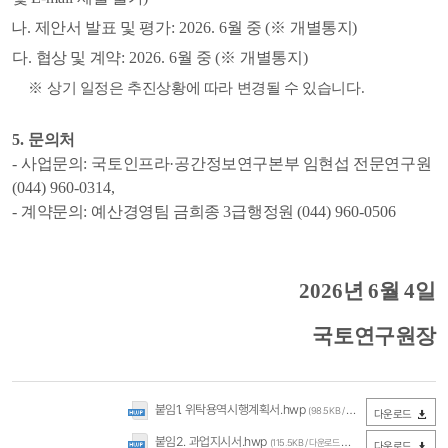
나
.
제안서 발표 및 평가
: 2026. 6
월 중
(
※
개별통지
)
다
.
협상 및 계약
: 2026. 6
월 중
(
※
개별통지
)
※
상기 일정은 추진상황에 따라 변경될 수 있습니다
.
5.
문의처
-
사업문의
:
국토인프라
·
공간정보연구본부 임현섭 전문연구원
(044) 960-0314,
-
계약문의
:
예산경영팀 금희종
3
급행정원
(044) 960-0506
2026
년
6
월
4
일
국토연구원장
붙임1. 위탁용역시행계획서.hwp
(98.5KB / 다운로드 84회)
다운로드
붙임2. 과업지시서.hwp
(115.5KB / 다운로드 96회)
다운로드