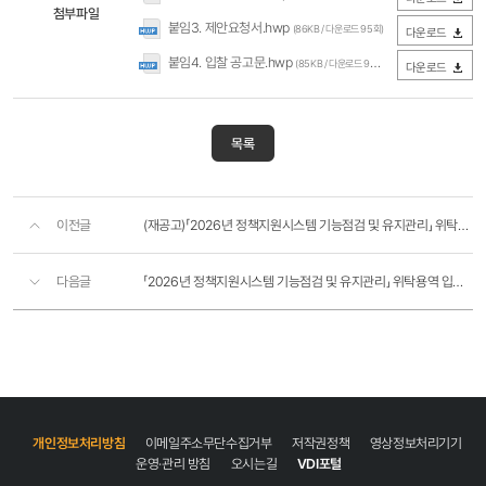
첨부파일
붙임3. 제안요청서.hwp
(86KB / 다운로드 95회)
다운로드
붙임4. 입찰 공고문.hwp
(85KB / 다운로드 98회)
다운로드
목록
이전글
(재공고)「2026년 정책지원시스템 기능점검 및 유지관리」 위탁용역 입찰 공고 (긴급)
다음글
「2026년 정책지원시스템 기능점검 및 유지관리」 위탁용역 입찰 공고 (긴급)
개인정보처리방침
이메일주소무단수집거부
저작권정책
영상정보처리기기
운영·관리 방침
오시는길
VDI포털