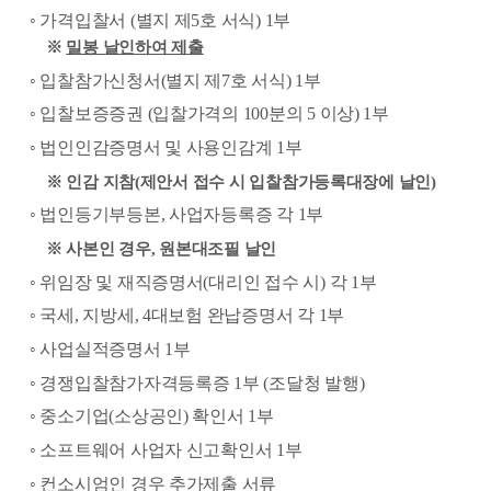
◦
가격입찰서
(
별지 제
5
호 서식
) 1
부
※
밀봉 날인하여 제출
◦
입찰참가신청서
(
별지 제
7
호 서식
) 1
부
◦
입찰보증증권
(
입찰가격의
100
분의
5
이상
) 1
부
◦
법인인감증명서 및 사용인감계
1
부
※
인감 지참
(
제안서 접수 시 입찰참가등록대장에 날인
)
◦
법인등기부등본
,
사업자등록증 각
1
부
※
사본인 경우
,
원본대조필 날인
◦
위임장 및 재직증명서
(
대리인 접수 시
)
각
1
부
◦
국세
,
지방세
, 4
대보험 완납증명서 각
1
부
◦
사업실적증명서
1
부
◦
경쟁입찰참가자격등록증
1
부
(
조달청 발행
)
◦
중소기업
(
소상공인
)
확인서
1
부
◦
소프트웨어 사업자 신고확인서
1
부
◦
컨소시엄인 경우 추가제출 서류