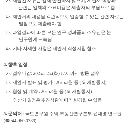
가
.
제출된 서류는 일체 반환하지 않으며
,
제안서 작성과
관련된 일체의 소요비용은
제출자의 부담
으
로 함
나
.
제안서의 내용을 객관적으로 입증할 수 있는 관련 자료는
별첨으로 제출해야 함
다
.
과업결과에 따른 모든 연구 성과품의 소유권은 본
연구원에 귀속됨
라
.
기타 자세한 사항은 제안서 작성지침 참조
4.
향후 일정
가
.
접수마감
: 2025.3.25.(
화
) 17
시까지 방문 접수
나
.
제안서 발표 및 평가
: 2025.
3
월 중
(
※
개별통지
)
다
.
협상 및 계약
: 2025.
4
월 중
(
※
개별통지
)
※
상기 일정은 추진상황에 따라 변경될 수 있음
5.
문의처
:
국토연구원 주택
·
부동산연구본부 윤채영 연구원
(
☎
044-960-0389)