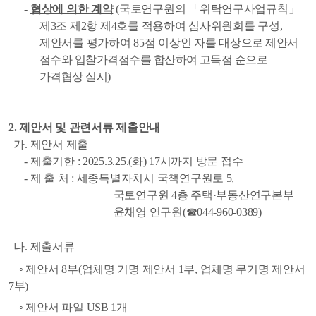
-
협상에 의한 계약
(
국토연구원의
「
위탁연구사업규칙
」
제
3
조 제
2
항 제
4
호를 적용하여
심사위원회를 구성
,
제안서를 평가하여
85
점 이상인 자를 대상
으로 제안서
점수와 입찰가격점수를 합산하여 고득점 순으로
가격협상 실시
)
2.
제안서 및 관련서류 제출안내
가
.
제안서 제출
-
제출기한
: 2025.3.25.(
화
) 17
시까지 방문 접수
-
제 출 처
:
세종특별자치시 국책연구원로
5,
국토연구원
4
층 주택
·
부동산연구본부
윤채영 연구원
(
☎
044-960-0389)
나
.
제출서류
◦
제안서
8
부
(
업체명 기명 제안서
1
부
,
업체명 무기명 제안서
7
부
)
◦
제안서 파일
USB 1
개