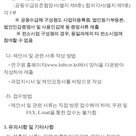
:
공동수급표준협정서
(
별지 제
8
호
),
합의각서
(
별지 제
9
호
)
각
1
부
※
공동수급체 구성원도 사업자등록증
,
법인등기부등본
,
법인인감증명서
및 사용인감계 등 증빙서류 제출
※
컨소시엄 구성원의 경우
,
동일과제의 타 컨소시엄에
참여할 수 없음
다
.
제안서 및 관련 서류 작성 방법
◦
연구원 홈페이지
(www.krihs.re.kr)
에서 양식을 다운받아
작성하여 제출
◦
과업지시서 및 제안요청서를 바탕으로 작성
라
.
접수방법
◦
제안서 및 관련 서류는 직접 방문 접수해야 하며
,
우편 및
FAX, E-mail
을 통한 접수는 불가함
3.
유의사항 및 기타사항