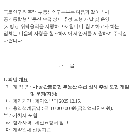
국토연구원 주택
·
부동산연구본부는 다음과 같이
「
시
·
공간통합형 부동산 수급
상시 추정 모형 개발 및 운영
(
지방
)
」
위탁용역을 시행하고자 합니다
.
참여하고자 하는
업체는 다음의 사항을 참조하시어 제안서를 제출하여 주시길
바랍니다
.
-
다 음
-
1.
과업 개요
가
.
계 약 명
:
시
·
공간통합형 부동산 수급 상시 추정 모형 개발
및 운영
(
지방
)
나
.
계약기간
:
계약일부터
2025.12.15.
다
.
용역설계금액
:
금
180,000,000
원
(
금일억팔천만원
),
부가가치세 포함
라
.
참가자격
:
제안요청서 참고
마
.
계약업체 선정기준