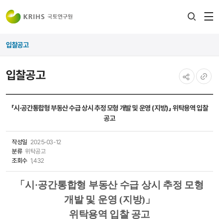
전
검색
열
레이어
입찰공고
열기
입찰공고
공유하기
URL
복사
「시·공간통합형 부동산 수급 상시 추정 모형 개발 및 운영 (지방)」 위탁용역 입찰
공고
작성일
2025-03-12
분류
위탁공고
조회수
1,432
「
시
·
공간통합형 부동산 수급 상시 추정 모형
개발 및 운영
(
지방
)
」
위탁용역 입찰 공고