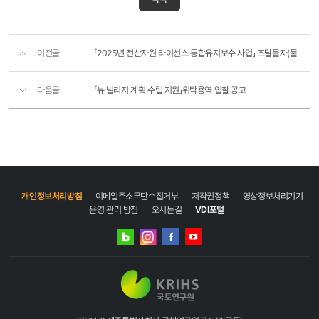
이전글
「2025년 전산자원 라이선스 통합유지보수 사업」 조달물자(물품) 구매입찰 공고
다음글
「뉴:빌리지 계획 수립 지원」위탁용역 입찰 공고
개인정보처리방침
이메일주소무단수집거부
저작권정책
영상정보처리기기
운영·관리 방침
오시는길
VDI포털
네이버
인스타그램
블로그
페이스북
유튜브