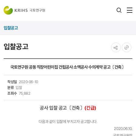
전
검색
열
레이어
입찰공고
열기
입찰공고
공유하기
URL
복사
국토연구원 공동 직장어린이집 건립공사 소액공사 수의계약 공고〔건축〕
작성일
2020-06-10
분류
입찰
조회수
75,882
공사 입찰 공고〔건축〕
(긴급)
다음과 같이 입찰에 부치고자 공고합니다.
2020.06.10.
국토연구원장