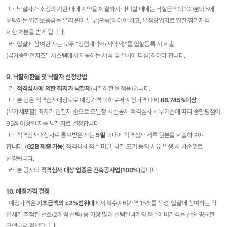
다. 낙찰자가 소정의 기한 내에 계약을 체결하지 아니할 때에는 낙찰금액의 100분의 5에
해당하는 입찰보증금을 우리 원에 납부(귀속)하여야 하고, 부정당업자로 입찰 참가자격
제한 처분을 받게 됩니다.
라. 입찰에 참여한 자는 모두 “청렴계약서(서약서)”를 입찰등록 시 제출
(국가종합전자조달시스템에서 제공하는 서식 및 절차에 따름)하여야 합니다.
9. 낙찰하한율 및 낙찰자 선정방법
가.
적격심사에 의한 최저가 낙찰제
(낙찰하한율 적용)입니다.
나. 본 건은 적격심사대상으로 예정가격 이하로써 예정가격 대비
86.745%이상
(부가세포함) 최저가 입찰자 순으로 조달청 시설공사 적격심사 세부기준에 따라 종합평점이
95점 이상인 자를 낙찰자로 결정합니다.
다. 적격심사대상자로 통보받은 자는
5일
이내에 적격심사 서류 원본을 제출하여야
합니다. (
G2B 제출 가능
) 적격심사 점수 미달, 낙찰 포기 등의 사유 발생 시 차순위로
변경됩니다.
라. 본 공사의
적격심사 대상 업종은 건축공사업(100%)
입니다.
10. 예정가격 결정
예정가격은
기초금액의 ±2%범위내
에서 복수예비가격 15개를 작성, 입찰에 참여하는 각
업체가 추첨한 번호(2개씩 선택) 중 가장 많이 선택된 4개의 복수예비가격을 산술 평균한
금액으로 결정됩니다.