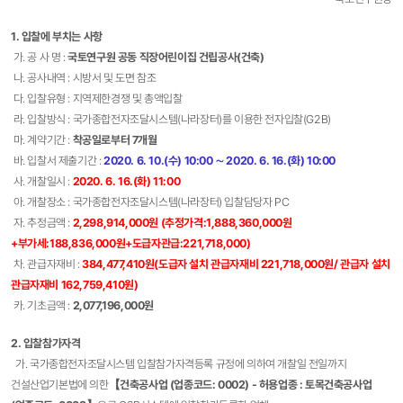
1. 입찰에 부치는 사항
가. 공 사 명 :
국토연구원 공동 직장어린이집 건립공사(건축)
나. 공사내역 : 시방서 및 도면 참조
다. 입찰유형 : 지역제한경쟁 및 총액입찰
라. 입찰방식 : 국가종합전자조달시스템(나라장터)를 이용한 전자입찰(G2B)
마. 계약기간 :
착공일로부터 7개월
바. 입찰서 제출기간 :
2020. 6. 10.(수) 10:00 ∼ 2020. 6. 16.(화) 10:00
사. 개찰일시 :
2020. 6. 16.(화) 11:00
아. 개찰장소 : 국가종합전자조달시스템(나라장터) 입찰담당자 PC
자. 추정금액 :
2,298,914,000원 (추정가격:1,888,360,000원
+부가세:188,836,000원+도급자관급:221,718,000)
차. 관급자재비 :
384,477,410원(도급자 설치 관급자재비 221,718,000원/ 관급자 설치
관급자재비 162,759,410원)
카. 기초금액 :
2,077,196,000원
2. 입찰참가자격
가. 국가종합전자조달시스템 입찰참가자격등록 규정에 의하여 개찰일 전일까지
건설산업기본법에 의한
【건축공사업 (업종코드: 0002) - 허용업종 : 토목건축공사업