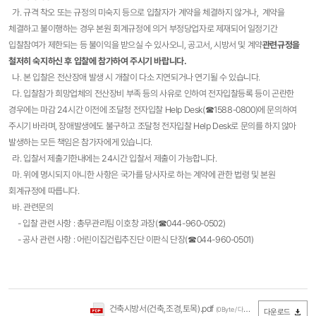
가. 규격 착오 또는 규정의 미숙지 등으로 입찰자가 계약을 체결하지 않거나, 계약을
체결하고 불이행하는 경우 본원 회계규정에 의거 부정당업자로 제재되어 일정기간
입찰참여가 제한되는 등 불이익을 받으실 수 있사오니, 공고서, 시방서 및 계약
관련규정을
철저히 숙지하신 후 입찰에 참가하여 주시기 바랍니다.
나. 본 입찰은 전산장애 발생 시 개찰이 다소 지연되거나 연기될 수 있습니다.
다. 입찰참가 희망업체의 전산장비 부족 등의 사유로 인하여 전자입찰등록 등이 곤란한
경우에는 마감 24시간 이전에 조달청 전자입찰 Help Desk(☎1588-0800)에 문의하여
주시기 바라며, 장애발생에도 불구하고 조달청 전자입찰 Help Desk로 문의를 하지 않아
발생하는 모든 책임은 참가자에게 있습니다.
라. 입찰서 제출기한내에는 24시간 입찰서 제출이 가능합니다.
마. 위에 명시되지 아니한 사항은 국가를 당사자로 하는 계약에 관한 법령 및 본원
회계규정에 따릅니다.
바. 관련문의
- 입찰 관련 사항 : 총무관리팀 이호창 과장(☎044-960-0502)
- 공사 관련 사항 : 어린이집건립추진단 이판식 단장(☎044-960-0501)​
건축시방서(건축,조경,토목).pdf
(0Byte / 다운로드 1,604회)
다운로드