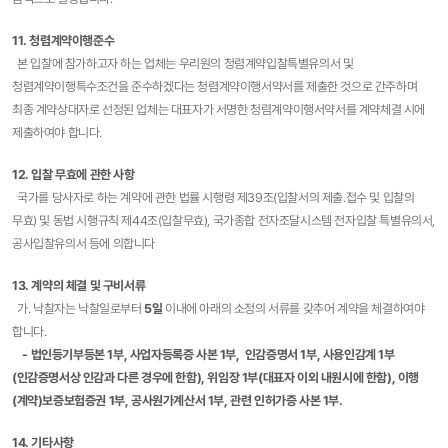
11. 청렴계약이행준수
본 입찰에 참가하고자 하는 업체는 우리원의 청렴계약입찰특별유의서 및
청렴계약이행특수조건을 준수하겠다는 청렴계약이행서약서를 제출한 것으로 간주하며
최종 계약상대자로 선정된 업체는 대표자가 서명한 청렴계약이행서약서를 계약체결 시에
제출하여야 합니다.
12. 입찰 무효에 관한 사항
국가를 당사자로 하는 계약에 관한 법률 시행령 제39조(입찰서의 제출․접수 및 입찰의
무효) 및 동법 시행규칙 제44조(입찰무효), 국가종합 전자조달시스템 전자입찰 특별유의서,
공사입찰유의서 등에 의합니다
13. 계약의 체결 및 구비서류
가. 낙찰자는 낙찰일로부터
5일
이내에 아래의 소정의 서류를 갖추어 계약을 체결하여야
합니다.
- 법인등기부등본 1부, 사업자등록증 사본 1부, 인감증명서 1부, 사용인감계 1부
(인감증명서상 인감과 다른 경우에 한함), 위임장 1부(대표자 이외 내원시에 한함), 이행
(계약)보증보험증권 1부, 공사원가계산서 1부, 관련 인허가증 사본 1부.
14. 기타사항