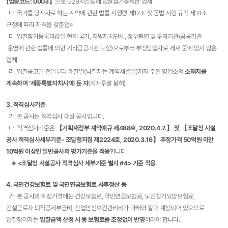
(업종코드: 0003】
으로 G2B시스템에 입찰참가등록한 업체
나. 국가를 당사자로 하는 계약에 관한 법률 시행령 제12조 및 동법 시행 규칙 제14조
규정에 따라 자격을 갖춘업체
다. 입찰참가등록마감일 현재 국가, 지방자치단체, 정부출연 및 투자기관(공공기관
운영에 관한 법률에 의한 기타공공기관 포함)으로부터 부정당업자로 제재 중에 있지 않은
업체
라. 입찰공고일 전일부터 개찰일(낙찰자는 계약체결일)까지 주된 영업소의
소재지를
계속하여 ‘세종특별자치시’에 둔 자
(지사투찰 불허)
3. 적격심사기준
가. 본 공사는 적격심사 대상 공사입니다.
나. 적격심사기준은
【기획재정부 계약예규 제488호, 2020.4.7.】 및 【조달청 시설
공사 적격심사세부기준- 조달청지침 제2224호, 2020.3.16】 추정가격 50억원 미만
10억원 이상인 일반공사의 평가기준을 적용
합니다.
※ <조달청 시설공사 적격심사 세부기준 별지 #4> 기준 적용
4. 국민건강보험료 및 국민연금보험료 사후정산 등
가. 본 공사의 예정가격에는 건강보험료, 국민연금보험료, 노인장기요양보험료,
건설근로자 퇴직공제부금비, 산업안전보건관리비가 아래와 같이 계상되어 있으므로
입찰참여자는
입찰금액 산정 시 동 보험료를 조정없이 반영
하여야 합니다.