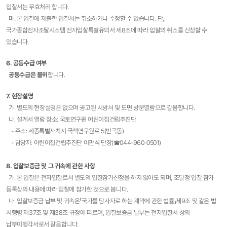
입찰서는 무효처리 합니다.
마. 본 입찰에 제출한 입찰서는 취소하거나 수정할 수 없습니다. 단,
국가종합전자조달시스템 전자입찰특별유의서 제8조에 따라 입찰의 취소를 신청할 수
있습니다.
6. 공동수급 여부
공동수급은 불허
합니다.
7. 현장설명
가. 별도의 현장설명은 없으며 공고된 시방서 및 도면 방문열람으로 갈음합니다.
나. 설계서 열람 장소: 국토연구원 어린이집건립추진단
- 주소: 세종특별자치시 국책연구원로 5(반곡동)
- 담당자: 어린이집건립추진단 이판식 단장(☎044-960-0501)
8. 입찰보증금 및 그 귀속에 관한 사항
가. 본 입찰은 전자입찰로서 별도의 입찰참가신청을 하지 않아도 되며, 조달청 입찰 참가
등록상의 내용에 따라 입찰에 참가한 것으로 봅니다.
나. 입찰보증금 납부 및 귀속은「국가를 당사자로 하는 계약에 관한 법률」제9조 및 같은 법
시행령 제37조 및 제38조 규정에 따르며, 입찰보증금 납부는 전자입찰서 상의
납부이행각서로서 갈음합니다.