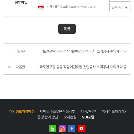
첨부파일
기계시방서.pdf
(0Byte / 다운로드 950회)
다운로드
목록
이전글
국토연구원 공동 직장어린이집 건립공사 소액공사 수의계약 공고〔전기〕
다음글
국토연구원 공동 직장어린이집 건립공사 소액공사 수의계약 공고〔소방〕
개인정보처리방침
이메일주소무단수집거부
저작권정책
영상정보처리기기
운영·관리 방침
오시는길
VDI포털
네이버
인스타그램