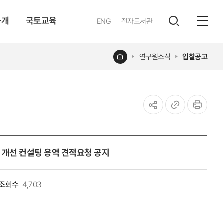
공개
국토교육
영문
ENG
전자도서관
전체
사이트
검색
열기
레이어
홈
연구원소식
입찰공고
열기
공유하기
URL
인쇄
복사
 개선 컨설팅 용역 견적요청 공지
조회수
4,703