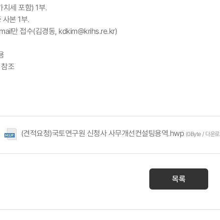
치세 포함) 1부.
사본 1부.
mail만 접수(김경동,
kdkim@krihs.re.kr
)
용
 참조​
(견적요청)국토연구원 신청사 사무개선컨설팅용역.hwp
(0Byte / 다운로
목록