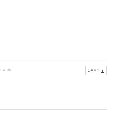
드 413회)
다운로드