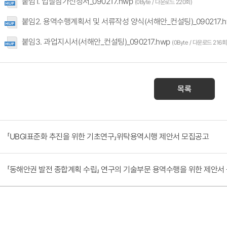
붙임1. 입찰참가신청서_090217.hwp
(0Byte / 다운로드 220회)
붙임2. 용역수행계획서 및 서류작성 양식(서해안_컨설팅)_090217.
붙임3. 과업지시서(서해안_컨설팅)_090217.hwp
(0Byte / 다운로드 216회
목록
「UBGI표준화 추진을 위한 기초연구」위탁용역시행 제안서 모집공고
「동해안권 발전 종합계획 수립」 연구의 기술부문 용역수행을 위한 제안서