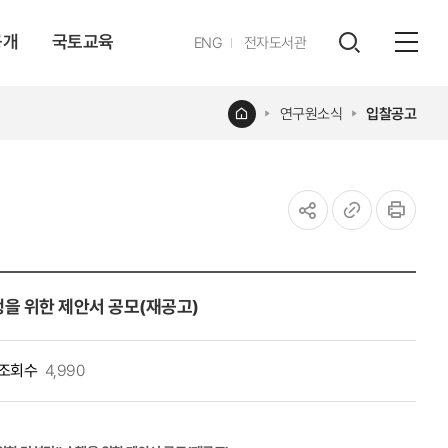
공개
국토교육
영문
ENG
전자도서관
전체
사이트
검색
열기
레이어
홈
연구원소식
입찰공고
열기
공유하기
URL
인쇄
복사
을 위한 제안서 공모(재공고)
조회수
4,990