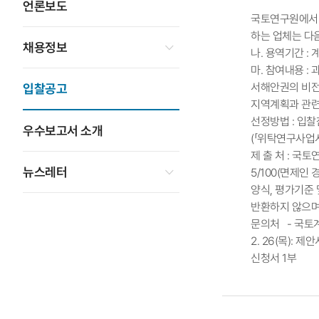
언론보도
국토연구원에서 
하는 업체는 다
채용정보
나. 용역기간 :
마. 참여내용 
서해안권의 비전 
입찰공고
지역계획과 관련
선정방법 : 입
우수보고서 소개
(「위탁연구사업시
제 출 처 : 국
뉴스레터
5/100(면제인
양식, 평가기준 
반환하지 않으며
문의처 - 국토계획·
2. 26(목): 
신청서 1부 붙