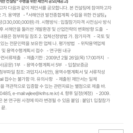
한 컨설팅” 수행을 위한 제안서 공모(재공고)
고자 다음과 같이 제안서를 공모합니다. 본 컨설팅에 참여하고자
 가. 용역명 - 『서해안권 발전종합계획 수립을 위한 컨설팅』
(330,000,000원) 라. 시행방식 : 입찰참가자격 사전심사 방식
 향후 서해안을 둘러싼 개발환경 및 산업전략의 변화방향 도출 -
내용은 첨부파일 참조 2. 업체선정방법 가. 참가자격 - 국토 및
 있는 전문인력을 보유한 업체 나. 평가방법 - 위탁용역업체
 및 용역수행계획서 접수 - 연구원 내규
류제출 - 제출기한 : 2009년 2월 26일(목) 17:00까지 -
서(공문) 1부 - 용역수행계획서 5부 - 입찰보증금
- 첨부파일 참조: 과업지시서(안), 용역수행계획서 및 서류작성
ail 접수는 불가함 마. 유의사항 - 제출된 제안서는 일체
을 객관적으로 입증할 수 있는 관련자료는 별첨으로 제출 바.
mail:wjlee@krihs.re.kr) 4. 향후 일정(예정) - 2009.
 ※ 일정은 본 연구원 사정에 따라 변경될 수 있음 붙임 : 붙임1. 입찰참가
끝.