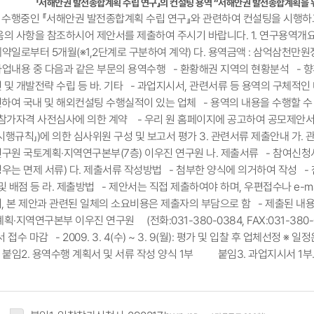
「서해안권 발전종합계획 수립 연구」의 컨설팅 용역 “서해안권 발전종합계획을 위
수행중인 『서해안권 발전종합계획 수립 연구』와 관련하여 컨설팅을 시행하
음의 사항을 참조하시어 제안서를 제출하여 주시기 바랍니다. 1. 연구용역개요
 계약일로부터 5개월(※1,2단계로 구분하여 계약) 다. 용역금액 : 삼억삼천만원정
: 과업내용 중 다음과 같은 부문의 용역수행 - 환황해권 지역의 현황분석 -
및 개발전략 수립 등 바. 기타 - 과업지시서, 관련서류 등 용역의 구체적인 
하여 국내 및 해외컨설팅 수행실적이 있는 업체 - 용역의 내용을 수행할 수
찰참가자격 사전심사에 의한 계약 - 우리 원 홈페이지에 공고하여 공모제안서
행규칙」)에 의한 심사위원 구성 및 보고서 평가 3. 관련서류 제출안내 가. 관련서
토연구원 국토계획·지역연구본부(7층) 이우진 연구원 나. 제출서류 - 참여신청
 경우는 면제 서류) 다. 제출서류 작성방법 - 첨부한 양식에 의거하여 작성 
및 배점 등 라. 제출방법 - 제안서는 직접 제출하여야 하며, 우편접수나 e-m
, 본 제안과 관련된 일체의 소요비용은 제출자의 부담으로 함 - 제출된 내용
지역연구본부 이우진 연구원 (전화:031-380-0384, FAX:031-380-0485, e-
제안서 접수 마감 - 2009. 3. 4(수) ~ 3. 9(월): 평가 및 입찰 후 업체선정
임2. 용역수행 계획서 및 서류 작성 양식 1부 붙임3. 과업지시서 1부. 