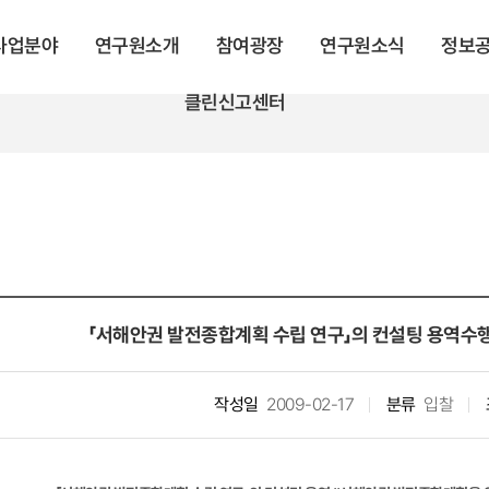
 사업분야
연구원소개
참여광장
연구원소식
정보
클린신고센터
「서해안권 발전종합계획 수립 연구」의 컨설팅 용역수행
작성일
2009-02-17
분류
입찰