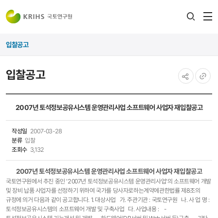
전
검색
열
레이어
입찰공고
열기
입찰공고
공유하기
URL
복사
2007년 토석정보공유시스템 운영관리사업 소프트웨어 사업자 재입찰공고
작성일
2007-03-28
분류
입찰
조회수
3,132
2007년 토석정보공유시스템 운영관리사업 소프트웨어 사업자 재입찰공고
국토연구원에서 추진 중인 '2007년 토석정보공유시스템 운영관리사업'의 소프트웨어 개발
및 장비 납품 사업자를 선정하기 위하여 국가를 당사자로하는계약에관한법률 제8조의
규정에 의거 다음과 같이 공고합니다. 1. 대상사업 가. 주관기관 : 국토연구원 나. 사 업 명 :
토석정보공유시스템의 소프트웨어 개발 및 구축사업 다. 사업내용 : -