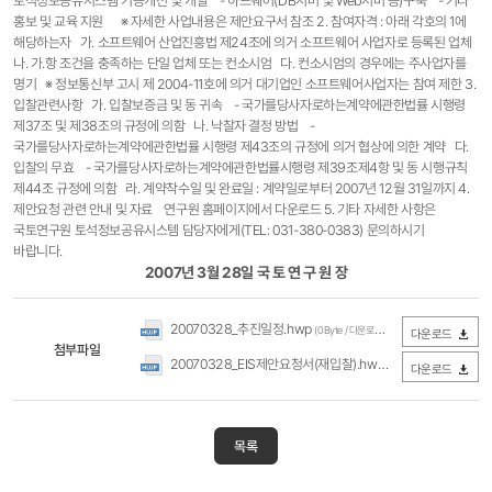
토석정보공유시스템 기능개선 및 개발 - 하드웨어(DB서버 및 Web서버 등)구축 - 기타
홍보 및 교육 지원 ※ 자세한 사업내용은 제안요구서 참조 2. 참여자격 : 아래 각호의 1에
해당하는자 가. 소프트웨어 산업진흥법 제24조에 의거 소프트웨어 사업자로 등록된 업체
나. 가.항 조건을 충족하는 단일 업체 또는 컨소시엄 다. 컨소시엄의 경우에는 주사업자를
명기 ※ 정보통신부 고시 제 2004-11호에 의거 대기업인 소프트웨어사업자는 참여 제한 3.
입찰관련사항 가. 입찰보증금 및 동 귀속 - 국가를당사자로하는계약에관한법률 시행령
제37조 및 제38조의 규정에 의함 나. 낙찰자 결정 방법 -
국가를당사자로하는계약에관한법률 시행령 제43조의 규정에 의거 협상에 의한 계약 다.
입찰의 무효 - 국가를당사자로하는계약에관한법률시행령 제39조제4항 및 동 시행규칙
제44조 규정에 의함 라. 계약착수일 및 완료일 : 계약일로부터 2007년 12월 31일까지 4.
제안요청 관련 안내 및 자료 연구원 홈페이지에서 다운로드 5. 기타 자세한 사항은
국토연구원 토석정보공유시스템 담당자에게(TEL: 031-380-0383) 문의하시기
바랍니다.
2007년 3월 28일 국 토 연 구 원 장
20070328_추진일정.hwp
(0Byte / 다운로드 218회)
다운로드
첨부파일
20070328_EIS제안요청서(재입찰).hwp
(0Byte / 다운로드 213회)
다운로드
목록