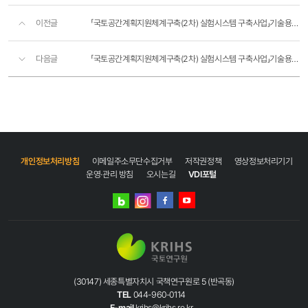
이전글
「국토공간계획지원체계구축(2차) 실험시스템 구축사업」기술용역업체 선정 재공고
다음글
「국토공간계획지원체계구축(2차) 실험시스템 구축사업」기술용역업체 선정공고
개인정보처리방침
이메일주소무단수집거부
저작권정책
영상정보처리기기
운영·관리 방침
오시는길
VDI포털
네이버
인스타그램
블로그
페이스북
유튜브
(30147) 세종특별자치시 국책연구원로 5 (반곡동)
TEL
044-960-0114
E-mail
krihs@krihs.re.kr