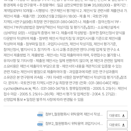
환경계획 수립 연구용역 ◦ 추정용역비 : 일금 삼천오백만원 정(￦ 35,000,000) ◦ 용역기간 :
계약일로부터 10개월 ◦ 시행방식 : 연구제안서 평가방식 2. 제안서 및 관련서류 제출안내 가.
제안서 제출 - 제출기한 : 2005년 5월 25일(수) 18:00 - 제 출 처 : 국토연구원
지역도시연구실(9층) 최창영 연구원(031-380-0407) 나. 제출서류 - 참여신청서 1부 -
제안서 7부(작성방법은 첨부된『제안서 작성지침 및 평가기준』참조) - 소요예산설계서
(상세작성 요망) - 사업실적 증명서 1부 다. 제출서류 작성방법 - 첨부한 참여신청서 양식을
다운받아 작성하여 제출 - 첨부한 제안서 작성지침 및 과업지시서를 기준으로 제안서를
작성하여 제출 - 첨부파일 참조 : 과업지시서(안), 제안서 작성지침, 제안서 평가기준,
참여신청서, 별지서식 3. 참가자격 - 도시·교통·조경관련 엔지니어링 업체 및 연구소 4.
제안서 제출방법 가. 제출방법 - 제안서는 직접 제출하여야 하며, 우편접수는 불가함 나.
유의사항 및 기타사항 - 제출된 제안서는 일체 반환하지 않으며, 본 제안과 관련된 일체의
소요비용은 제안서 제출자의 부담으로 함 - 제안서의 내용을 객관적으로 입증할 수 있는
관련 자료는 제안서의 별첨으로 제출하여야 함 - 과업결과에 따른 모든 연구성과품의
소유권은 본 연구원에 귀속됨 - 기타 자세한 사항은 첨부한『제안서 작성지침 평가기준』참조
다. 문의처 - 국토연구원 지역도시연구실 최창영 연구원 (전화 : 031-380-0407, 메일 :
cychoi@krihs.re.kr, 팩스 : 031-380-3479) 5. 향후일정(예정) - 2005. 5. 25(수) : 제안서
접수 마감 - 2005. 5. 25(수)~26(목) : 제안서 평가 및 업체선정 - 2004. 5. 27(금) :
선정업체 통보 ※ 일정은 발주처 사정에 따라 변경될 수 있음
첨부1_철원평화시 위탁용역 제안서 작성지침 및 평가기준.hwp
다운로드
첨부2_철원평화시 위탁용역 과업지시서_환경계획.hwp
(0Byte
다운로드