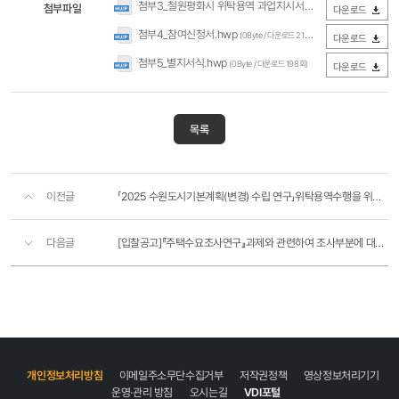
첨부3_철원평화시 위탁용역 과업지시서_부문별지원연구.hwp
첨부파일
다운로드
첨부4_참여신청서.hwp
(0Byte / 다운로드 215회)
다운로드
첨부5_별지서식.hwp
(0Byte / 다운로드 198회)
다운로드
목록
이전글
「2025 수원도시기본계획(변경) 수립 연구」위탁용역수행을 위한 제안서 공모
다음글
[입찰공고]『주택수요조사연구』과제와 관련하여 조사부분에 대한 위탁용역
개인정보처리방침
이메일주소무단수집거부
저작권정책
영상정보처리기기
운영·관리 방침
오시는길
VDI포털