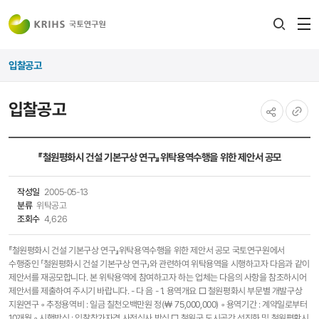
전
검색
열
레이어
입찰공고
열기
입찰공고
공유하기
URL
복사
『철원평화시 건설 기본구상 연구』위탁용역수행을 위한 제안서 공모
작성일
2005-05-13
분류
위탁공고
조회수
4,626
『철원평화시 건설 기본구상 연구』위탁용역수행을 위한 제안서 공모 국토연구원에서
수행중인 「철원평화시 건설 기본구상 연구」와 관련하여 위탁용역을 시행하고자 다음과 같이
제안서를 재공모합니다. 본 위탁용역에 참여하고자 하는 업체는 다음의 사항을 참조하시어
제안서를 제출하여 주시기 바랍니다. - 다 음 - 1. 용역개요 □ 철원평화시 부문별 개발구상
지원연구 ◦ 추정용역비 : 일금 칠천오백만원 정(￦ 75,000,000) ◦ 용역기간 : 계약일로부터
10개월 ◦ 시행방식 : 입찰참가자격 사전심사 방식 □ 철원군 도시공간 선진화 및 철원평확시