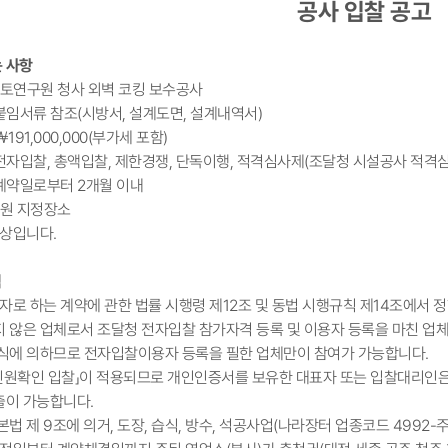
공사 입찰 공고
는 사항
: 국토연구원 청사 외벽 코킹 보수공사
 붙임서류 참조(시방서, 설계도면, 설계내역서)
￦191,000,000(부가세 포함)
 전자입찰, 총액입찰, 제한경쟁, 단독이행, 적격심사제(조달청 시설공사 적격
 계약일로부터 2개월 이내
리 원 지정장소
대상입니다.
격
자로 하는 계약에 관한 법률 시행령 제12조 및 동법 시행규칙 제14조에서 
지 않은 업체로서 조달청 전자입찰 참가자격 등록 및 이용자 등록을 마친 업
식에 의하므로 전자입찰이용자 등록을 필한 업체만이 참여가 가능합니다.
 신원확인 입찰」이 적용되므로 개인인증서를 보유한 대표자 또는 입찰대리
출이 가능합니다.
법 제 9조에 의거, 도장, 습식, 방수, 석공사업(나라장터 업종코드 4992-