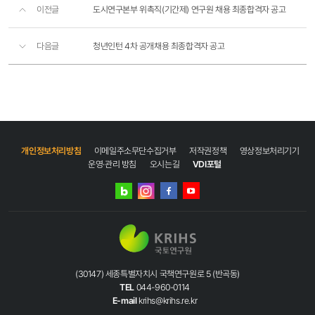
이전글
도시연구본부 위촉직(기간제) 연구원 채용 최종합격자 공고
다음글
청년인턴 4차 공개채용 최종합격자 공고​​
개인정보처리방침
이메일주소무단수집거부
저작권정책
영상정보처리기기
운영·관리 방침
오시는길
VDI포털
네이버
인스타그램
블로그
페이스북
유튜브
(30147) 세종특별자치시 국책연구원로 5 (반곡동)
TEL
044-960-0114
E-mail
krihs@krihs.re.kr