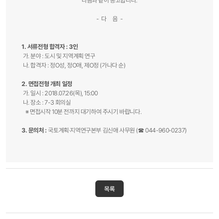
다음과 같이 공고합니다.
- 다 음 -
1. ​서류전형 합격자 : 3인
가. 분야 : 도시 및 지역계획 연구
나. 합격자 : 정O성, 정O​애, 제O​정 (가나다 순)
2. 면접전형 개최 일정
가. 일시 : 2018.07.26(목), 15:00
나. 장소 : 7-3 회의실
※ 면접시작 10분 전까지 대기하여 주시기 바랍니다.
3. 문의처 :
국토계획·지역연구본부 김신애 사무원 (☎ 044-960-0237)
목록