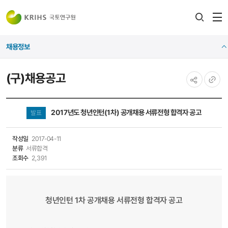
전
검색
열
레이어
채용정보
열기
(구)채용공고
공유하기
URL
복사
2017년도 청년인턴(1차) 공개채용 서류전형 합격자 공고
발표
작성일
2017-04-11
분류
서류합격
조회수
2,391
청년인턴 1차 공개채용 서류전형 합격자 공고