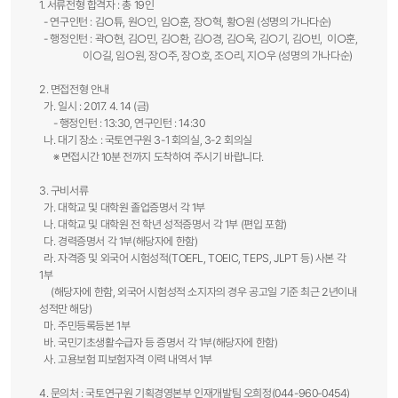
1. 서류전형 합격자 : 총 19인
- 연구인턴 : 김○튜, 원○인, 임○훈, 장○혁, 황○원 (성명의 가나다순)
- 행정인턴 : 곽○현, 김○민, 김○환, 김○경, 김○욱, 김○기, 김○빈, 이○훈,
이○길, 임○원, 장○주, 장○호, 조○리, 지○우 (성명의 가나다순)
2. 면접전형 안내
가. 일시 : 2017. 4. 14 (금)
- 행정인턴 : 13:30, 연구인턴 : 14:30
나. 대기 장소 : 국토연구원 3-1 회의실, 3-2 회의실
※ 면접시간 10분 전까지 도착하여 주시기 바랍니다.
3. 구비서류
가. 대학교 및 대학원 졸업증명서 각 1부
나. 대학교 및 대학원 전 학년 성적증명서 각 1부 (편입 포함)
다. 경력증명서 각 1부(해당자에 한함)
라. 자격증 및 외국어 시험성적(TOEFL, TOEIC, TEPS, JLPT 등) 사본 각
1부
(해당자에 한함, 외국어 시험성적 소지자의 경우 공고일 기준 최근 2년이내
성적만 해당)
마. 주민등록등본 1부
바. 국민기초생활수급자 등 증명서 각 1부(해당자에 한함)
사. 고용보험 피보험자격 이력 내역서 1부
4. 문의처 : 국토연구원 기획경영본부 인재개발팀 오희정(044-960-0454)​