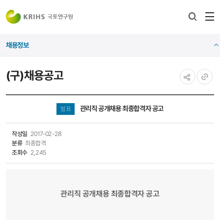
전
검색
열
레이어
채용정보
열기
(구)채용공고
공유하기
URL
복사
관리직 공개채용 최종합격자 공고
발표
작성일
2017-02-28
분류
최종합격
조회수
2,245
관리직 공개채용 최종합격자 공고