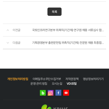
목록
이전글
국토인프라연구본부 위촉직(기간제) 연구원 채용 서류심사 합격자 공고
다음글
기획경영본부 출판문헌팀 위촉직(기간제) 전문원 채용 최종합격자 공고
개인정보처리방침
이메일주소무단수집거부
저작권정책
영상정보처리기기
운영·관리 방침
오시는길
VDI포털
네이버
인스타그램
블로그
페이스북
유튜브